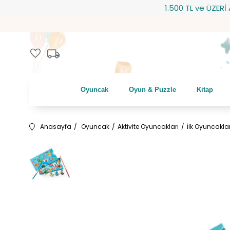
1.500 TL ve ÜZERİ AL
local_shipping
favorite
Oyuncak
Oyun & Puzzle
Kitap
Anasayfa
Oyuncak
Aktivite Oyuncakları
İlk Oyuncakla