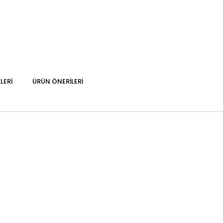
LERI
ÜRÜN ÖNERILERI