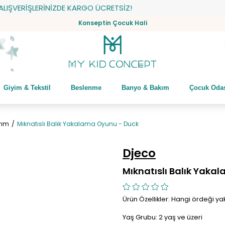
IŞVERİŞLERİNİZDE KARGO ÜCRETSİZ!
Konseptin Çocuk Hali
Giyim & Tekstil
Beslenme
Banyo & Bakım
Çocuk Oda
rım
Mıknatıslı Balık Yakalama Oyunu - Duck
Djeco
Mıknatıslı Balık Yak
Ürün Özellikler: Hangi ördeği y
Yaş Grubu: 2 yaş ve üzeri