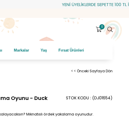
YENİ ÜYELİKLERDE SEPETTE 100 TL İND
0
sı
Markalar
Yaş
Fırsat Ürünleri
< < Önceki Sayfaya Dön
alama Oyunu - Duck
STOK KODU
(DJ01654)
akalayacaksın? Mıknatıslı ördek yakalama oyunudur.