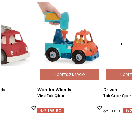
ÜCRETSIZ KARGO
ÜCRETSIZ KARGO
Wonder Wheels
Driven
Vinç Tak Çıkar
Tak Çıkar Spor Araba
₺2.199,90
₺2.469,91
₺2.599,90