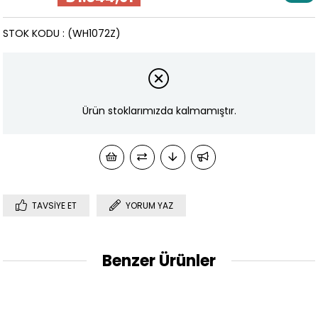
İndirim
STOK KODU
(WH1072Z)
Ürün stoklarımızda kalmamıştır.
TAVSIYE ET
YORUM YAZ
Benzer Ürünler
%5