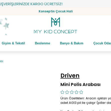
ERİŞLERİNİZDE KARGO ÜCRETSİZ!
Konseptin Çocuk Hali
Giyim & Tekstil
Beslenme
Banyo & Bakım
Çocuk Oda
ası
Driven
Mini Polis Arabası
Ürün Özellikleri: Aracın ışıkları 
adet AG13 pil ile çalışır (piller da