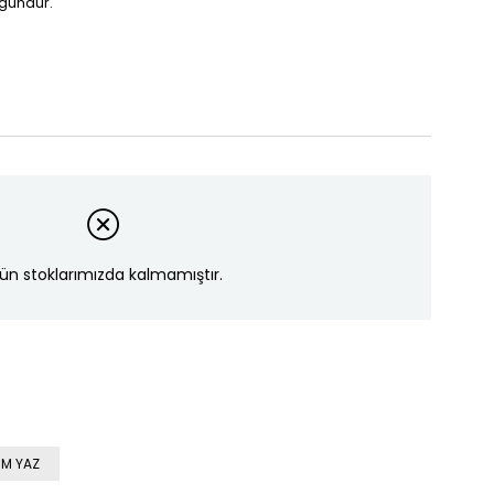
ygundur.
ün stoklarımızda kalmamıştır.
M YAZ