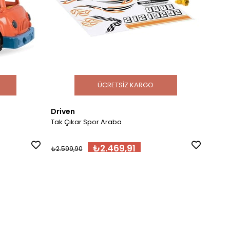
ÜCRETSIZ KARGO
Driven
Driv
Tak Çıkar Spor Araba
Mini T
₺2.469,91
₺2.599,90
₺1.09