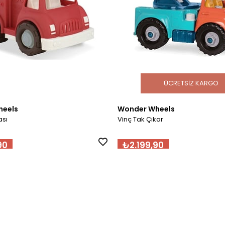
ÜCRETSIZ KARGO
heels
Wonder Wheels
ası
Vinç Tak Çıkar
90
₺2.199,90