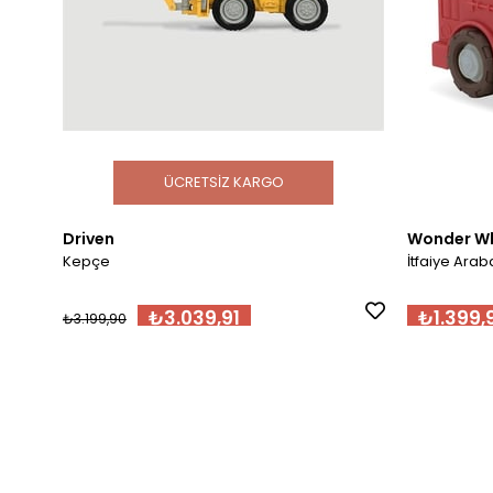
ÜCRETSIZ KARGO
Driven
Wonder W
Kepçe
İtfaiye Arab
₺3.039,91
₺1.399,
₺3.199,90