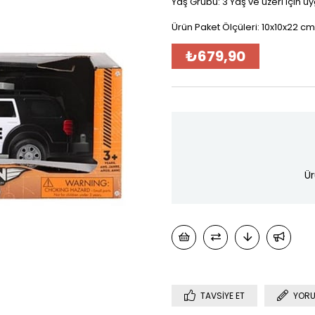
Yaş Grubu: 3 Yaş ve üzeri için u
Ürün Paket Ölçüleri: 10x10x22 cm
₺679,90
Ür
TAVSIYE ET
YORU