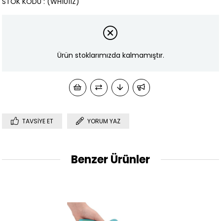
STOK KODU
(WH1011Z)
Ürün stoklarımızda kalmamıştır.
TAVSIYE ET
YORUM YAZ
Benzer Ürünler
%