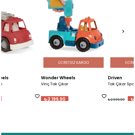
ÜCRETSIZ KARGO
ÜCRETSIZ KARGO
Wonder Wheels
Driven
Vinç Tak Çıkar
Tak Çıkar Spor Araba
₺2.199,90
₺2.469,91
₺2.599,90