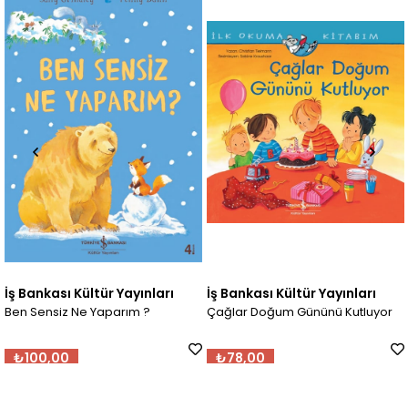
ltür Yayınları
İş Bankası Kültür Yayınları
İş Bankası Kül
 Yaparım ?
Çağlar Doğum Gününü Kutluyor
Çağlar Doktor
₺78,00
₺78,00