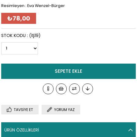
Resimleyen : Eva Wenzel-Bürger
₺78,00
STOK KODU
(İŞ19)
TAVSIYE ET
YORUM YAZ
ÜRÜN ÖZELLIKLERI