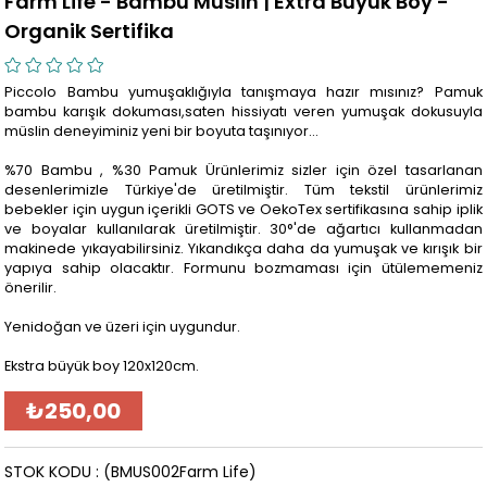
Farm Life - Bambu Müslin | Extra Büyük Boy -
Organik Sertifika
Piccolo Bambu yumuşaklığıyla tanışmaya hazır mısınız? Pamuk
bambu karışık dokuması,saten hissiyatı veren yumuşak dokusuyla
müslin deneyiminiz yeni bir boyuta taşınıyor…
%70 Bambu , %30 Pamuk Ürünlerimiz sizler için özel tasarlanan
desenlerimizle Türkiye'de üretilmiştir. Tüm tekstil ürünlerimiz
bebekler için uygun içerikli GOTS ve OekoTex sertifikasına sahip iplik
ve boyalar kullanılarak üretilmiştir. 30°'de ağartıcı kullanmadan
makinede yıkayabilirsiniz. Yıkandıkça daha da yumuşak ve kırışık bir
yapıya sahip olacaktır. Formunu bozmaması için ütülememeniz
önerilir.
Yenidoğan ve üzeri için uygundur.
Ekstra büyük boy 120x120cm.
₺250,00
STOK KODU
(BMUS002Farm Life)