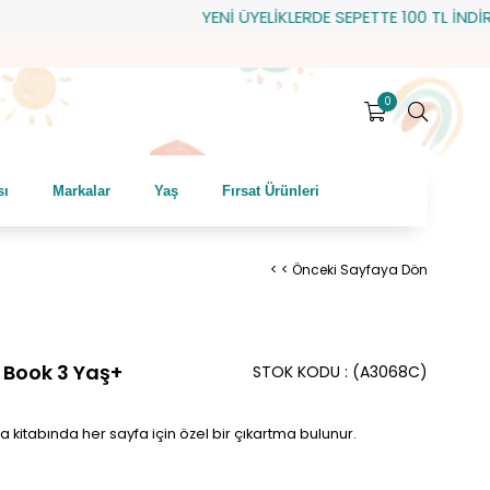
YENİ ÜYELİKLERDE SEPETTE 100 TL İNDİRİM! HE
0
sı
Markalar
Yaş
Fırsat Ürünleri
< < Önceki Sayfaya Dön
g Book 3 Yaş+
STOK KODU
(A3068C)
 kitabında her sayfa için özel bir çıkartma bulunur.