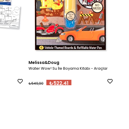
Melissa&Doug
Meli
Water Wow! Su İle Boyama Kitabı - Araçlar
Water
₺522,41
₺549,90
₺549