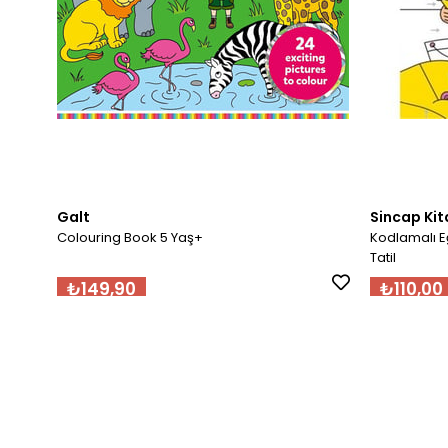
Galt
Sincap Kit
Colouring Book 5 Yaş+
Kodlamalı Eğ
Tatil
₺149,90
₺110,00