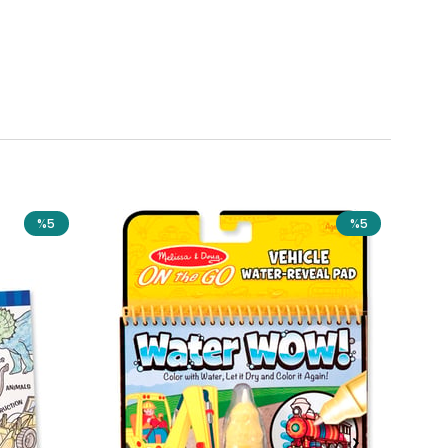
%5
%5