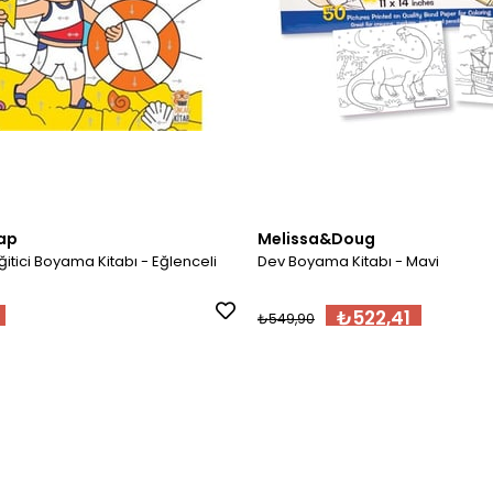
ap
Melissa&Doug
itici Boyama Kitabı - Eğlenceli
Dev Boyama Kitabı - Mavi
₺522,41
₺549,90