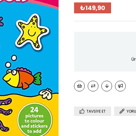
₺149,90
Ür
TAVSIYE ET
YORU