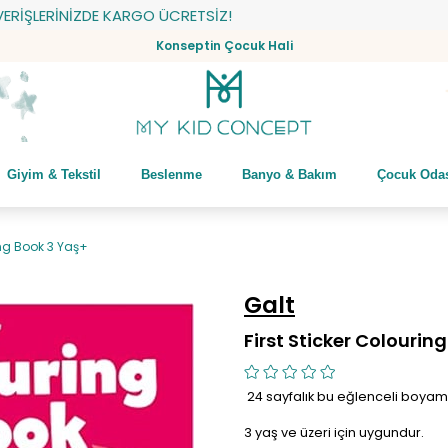
LERİNİZDE KARGO ÜCRETSİZ!
Konseptin Çocuk Hali
Giyim & Tekstil
Beslenme
Banyo & Bakım
Çocuk Oda
ing Book 3 Yaş+
Galt
First Sticker Colourin
24 sayfalık bu eğlenceli boyama
3 yaş ve üzeri için uygundur.