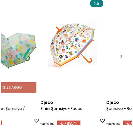
%5
%
Djeco
Djeco
Sihirli Şemsiye- Faces
Şemsiye - Robotlar
₺788,41
₺788,41
₺829,90
₺829,90