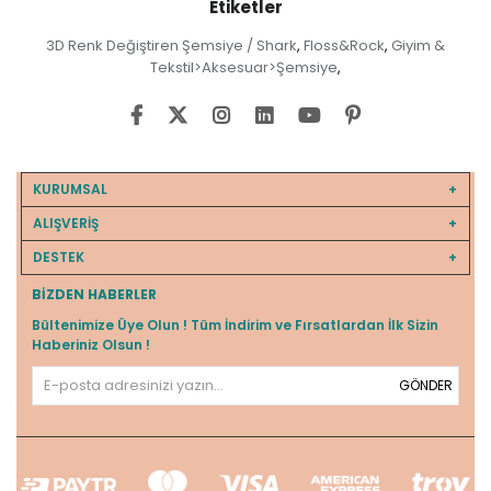
Etiketler
3D Renk Değiştiren Şemsiye / Shark
Floss&Rock
Giyim &
,
,
Tekstil>Aksesuar>Şemsiye
,
KURUMSAL
ALIŞVERİŞ
DESTEK
BIZDEN HABERLER
Bültenimize Üye Olun ! Tüm İndirim ve Fırsatlardan İlk Sizin
Haberiniz Olsun !
GÖNDER