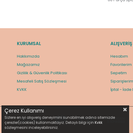
KURUMSAL
ALIŞVERİŞ
Hakkımızda
Hesabım
Mağazamız
Favorilerim
Gizlilik & Güvenlik Politikası
Sepetim
Mesafeli Satış Sözleşmesi
Siparişleri
KVKK
İptal - İade
Çerez Kullanımı
Sizlere en iyi alışveriş deneyimini sunabilmek adına sitemizde
çerezler(cookies) kullanmaktayız. Detaylı bilgi için
Kvkk
sözleşmesini inceleyebilirsiniz.