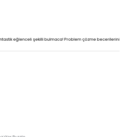
Fantastik eğlenceli şekilli bulmaca! Problem çözme becerilerini
z>Yer Puzzle
,