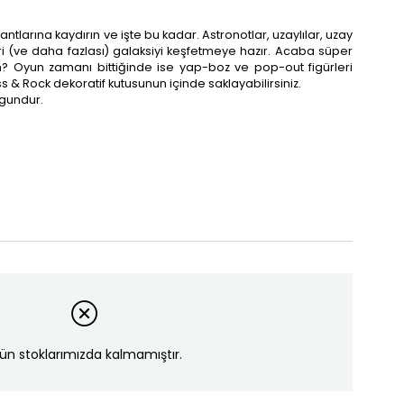
ntlarına kaydırın ve işte bu kadar. Astronotlar, uzaylılar, uzay
eri (ve daha fazlası) galaksiyi keşfetmeye hazır. Acaba süper
 Oyun zamanı bittiğinde ise yap-boz ve pop-out figürleri
ss & Rock dekoratif kutusunun içinde saklayabilirsiniz.
ygundur.
ün stoklarımızda kalmamıştır.