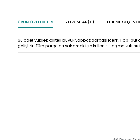
ÜRÜN ÖZELLIKLERI
YORUMLAR
(0)
ÖDEME SEÇENEK
60 adet yüksek kaliteli büyük yapboz parçası içerir. Pop-out o
geliştirir. Tüm parçaları saklamak için kullanışlı taşıma kutusu 
60 Parça Sp