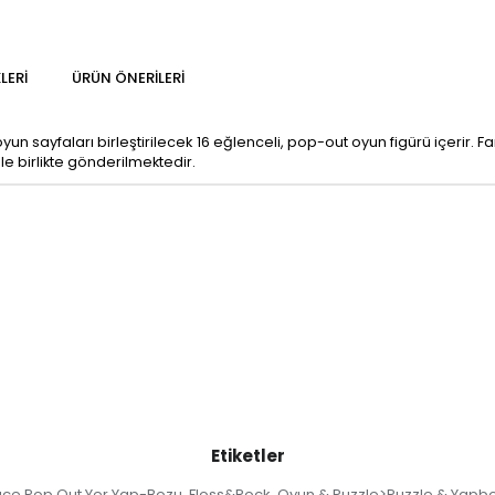
LERI
ÜRÜN ÖNERILERI
yun sayfaları birleştirilecek 16 eğlenceli, pop-out oyun figürü içerir. 
ile birlikte gönderilmektedir.
Etiketler
ace Pop Out Yer Yap-Bozu
Floss&Rock
Oyun & Puzzle>Puzzle & Yapbo
,
,