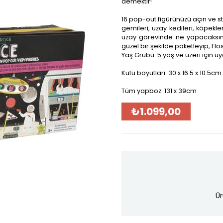
demektir!
16 pop-out figürünüzü açın ve sta
gemileri, uzay kedileri, köpekl
uzay görevinde ne yapacaksın?
güzel bir şekilde paketleyip, Flo
Yaş Grubu: 5 yaş ve üzeri için u
Kutu boyutları: 30 x 16.5 x 10.5cm
Tüm yapboz: 131 x 39cm
₺1.099,00
Ür