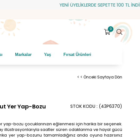
YENİ ÜYELİKLERDE SEPETTE 100 TL İNDİRİM!
0
sı
Markalar
Yaş
Fırsat Ürünleri
< < Önceki Sayfaya Dön
ut Yer Yap-Bozu
STOK KODU
(43P6370)
r yap-bozu çocuklarınızın eğlenmesi için harika bir seçenek.
ay illüstrasyonlarıyla saatler süren odaklanma ve hayal gücü
arika yer yap-bozunu tamamladığınız anda oyuna hazırsınız