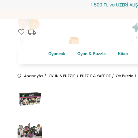
1.500 TL ve ÜZERİ ALIŞVER
local_shipping
favorite
Oyuncak
Oyun & Puzzle
Kitap
Anasayfa
OYUN & PUZZLE
PUZZLE & YAPBOZ
Yer Puzzle