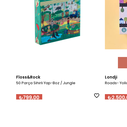
Floss&Rock
Londji
50 Parça Sihirli Yap-Boz / Jungle
Roads- Yoll
₺799,00
₺2.500,