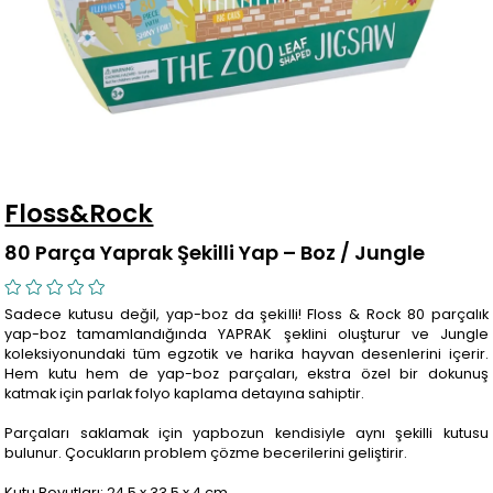
Floss&Rock
80 Parça Yaprak Şekilli Yap – Boz / Jungle
Sadece kutusu değil, yap-boz da şekilli! Floss & Rock 80 parçalık
yap-boz tamamlandığında YAPRAK şeklini oluşturur ve Jungle
koleksiyonundaki tüm egzotik ve harika hayvan desenlerini içerir.
Hem kutu hem de yap-boz parçaları, ekstra özel bir dokunuş
katmak için parlak folyo kaplama detayına sahiptir.
Parçaları saklamak için yapbozun kendisiyle aynı şekilli kutusu
bulunur. Çocukların problem çözme becerilerini geliştirir.
Kutu Boyutları: 24.5 x 33.5 x 4 cm