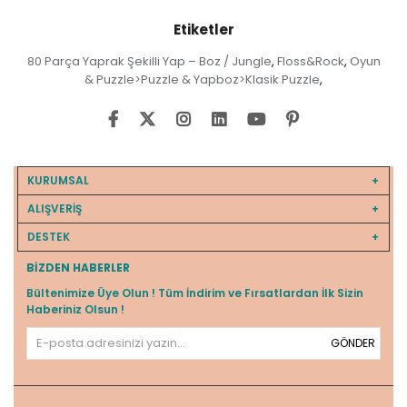
Etiketler
80 Parça Yaprak Şekilli Yap – Boz / Jungle
Floss&Rock
Oyun
,
,
& Puzzle>Puzzle & Yapboz>Klasik Puzzle
,
KURUMSAL
ALIŞVERİŞ
DESTEK
BIZDEN HABERLER
Bültenimize Üye Olun ! Tüm İndirim ve Fırsatlardan İlk Sizin
Haberiniz Olsun !
GÖNDER