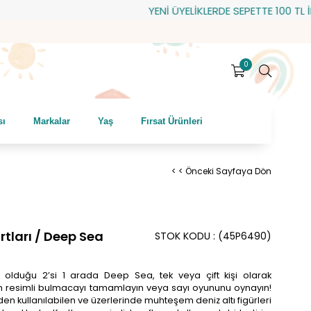
YENİ ÜYELİKLERDE SEPETTE 100 TL İNDİ
0
sı
Markalar
Yaş
Fırsat Ürünleri
< < Önceki Sayfaya Dön
rtları / Deep Sea
STOK KODU
(45P6490)
lduğu 2’si 1 arada Deep Sea, tek veya çift kişi olarak
eşen resimli bulmacayı tamamlayın veya sayı oyununu oynayın!
n kullanılabilen ve üzerlerinde muhteşem deniz altı figürleri