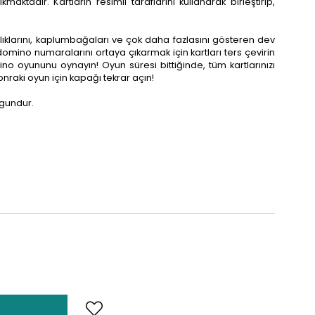
kmaktadır. Kartların resimli taraflarını kullanarak birleştirip,
alıklarını, kaplumbağaları ve çok daha fazlasını gösteren dev
omino numaralarını ortaya çıkarmak için kartları ters çevirin
ino oyununu oynayın! Oyun süresi bittiğinde, tüm kartlarınızı
nraki oyun için kapağı tekrar açın!
uygundur.