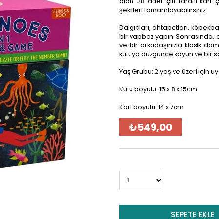
olan 28 adet çift taraflı kart çı
şekilleri tamamlayabilirsiniz.
Dalgıçları, ahtapotları, köpekb
bir yapboz yapın. Sonrasında, d
ve bir arkadaşınızla klasik dom
kutuya düzgünce koyun ve bir so
Yaş Grubu: 2 yaş ve üzeri için 
Kutu boyutu: 15 x 8 x 15cm
Kart boyutu: 14 x 7cm
₺549,00