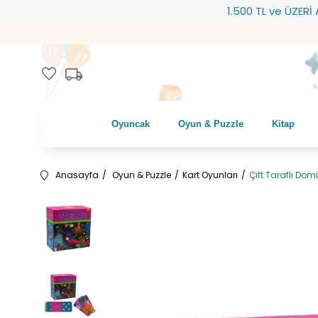
1.500 TL ve ÜZERİ ALI
local_shipping
favorite
Oyuncak
Oyun & Puzzle
Kitap
Anasayfa
Oyun & Puzzle
Kart Oyunları
Çift Taraflı Dom