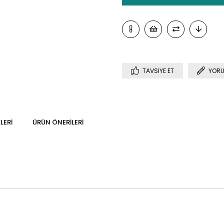
TAVSIYE ET
YORU
LERI
ÜRÜN ÖNERILERI