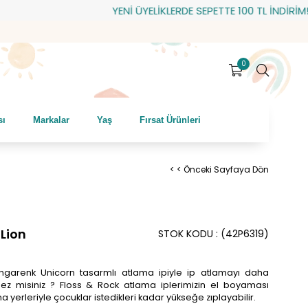
YENİ ÜYELİKLERDE SEPETTE 100 TL İNDİRİM! HEDİ
0
sı
Markalar
Yaş
Fırsat Ürünleri
< < Önceki Sayfaya Dön
 Lion
STOK KODU
(42P6319)
engarenk Unicorn tasarmlı atlama ipiyle ip atlamayı daha
ez misiniz ? Floss & Rock atlama iplerimizin el boyaması
 yerleriyle çocuklar istedikleri kadar yükseğe zıplayabilir.