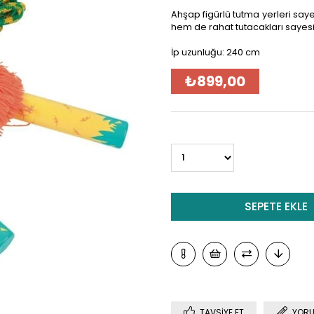
Ahşap figürlü tutma yerleri sa
hem de rahat tutacakları sayesin
İp uzunluğu: 240 cm
₺899,00
TAVSIYE ET
YORU