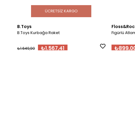
ÜCRETSIZ KARGO
B.Toys
Floss&Roc
B.Toys Kurbağa Raket
Figürlü Atlam
₺1.567,41
₺899,0
₺1.649,90