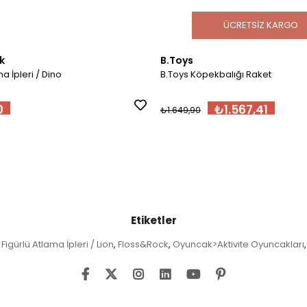
ÜCRETSIZ KARGO
k
B.Toys
a İpleri / Dino
B.Toys Köpekbalığı Raket
0
₺1.567,41
₺1.649,90
Etiketler
Figürlü Atlama İpleri / Lion
Floss&Rock
Oyuncak>Aktivite Oyuncakları
,
,
,