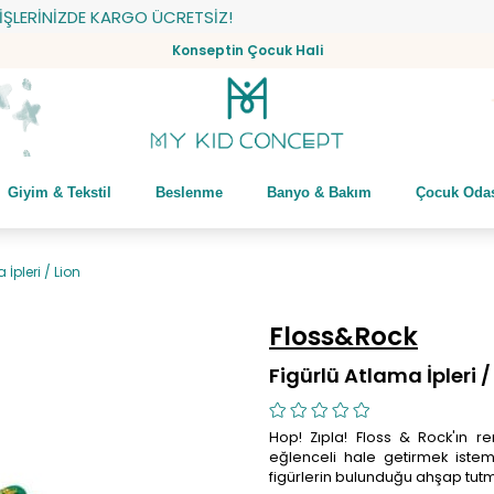
RİNİZDE KARGO ÜCRETSİZ!
Konseptin Çocuk Hali
Giyim & Tekstil
Beslenme
Banyo & Bakım
Çocuk Oda
 İpleri / Lion
Floss&Rock
Figürlü Atlama İpleri /
Hop! Zıpla! Floss & Rock'ın r
eğlenceli hale getirmek istem
figürlerin bulunduğu ahşap tutma