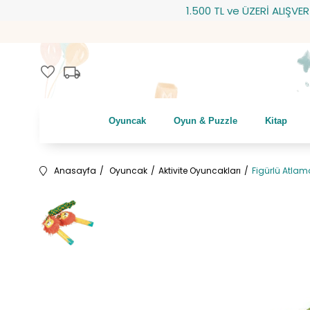
1.500 TL ve ÜZERİ ALIŞVERİŞLE
local_shipping
favorite
Oyuncak
Oyun & Puzzle
Kitap
Anasayfa
Oyuncak
Aktivite Oyuncakları
Figürlü Atlama