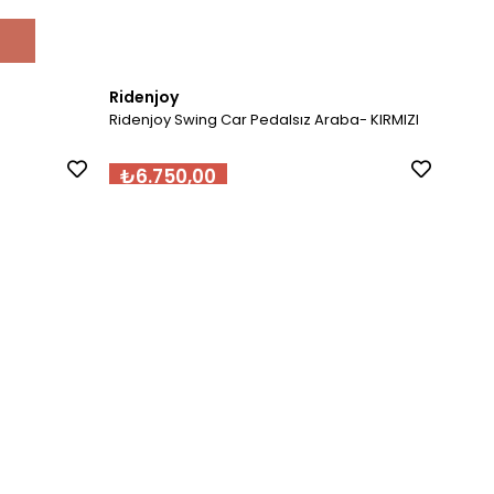
Ridenjoy
Ride
Ridenjoy Swing Car Pedalsız Araba- KIRMIZI
Riden
₺6.750,00
₺6