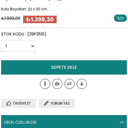
Kutu Boyutları: 22 x 30 cm
₺1.999,00
₺1.399,30
%
30
İndirim
STOK KODU
(39P3510)
TAVSIYE ET
YORUM YAZ
ÜRÜN ÖZELLIKLERI