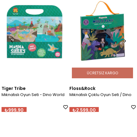
ÜCRETSIZ KARGO
Tiger Tribe
Floss&Rock
Mıknatıslı Oyun Seti - Dino World
Mıknatıslı Çoklu Oyun Seti / Dino
₺999,90
₺2.599,00