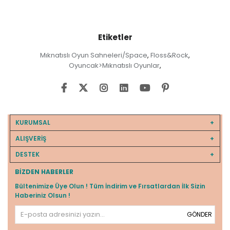
Etiketler
Mıknatıslı Oyun Sahneleri/Space
Floss&Rock
,
,
Oyuncak>Mıknatıslı Oyunlar
,
KURUMSAL
ALIŞVERİŞ
DESTEK
BIZDEN HABERLER
Bültenimize Üye Olun ! Tüm İndirim ve Fırsatlardan İlk Sizin
Haberiniz Olsun !
GÖNDER