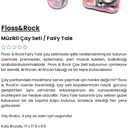
Floss&Rock
Müzikli Çay Seti / Fairy Tale
Floss & Rock Fairy Tale çay setimizde ışıltılı renklendirilmiş bir kutunun
üzerinde prensesler, ejderhalar, peri masalı kuleleri, balkabağı
arabalarıbulunmaktadır. Floss & Rock Çay Seti kutusunun içindeyse
bir demlik, iki fincan, iki fincan tabağı ve bir tepsi bulacaksınız.
Çay partisindeki misafirlere servis yapmak için harika değil mi? Floss
& Rock'ın özenle tasarladığı çay seti küçüklerimizin hayal gücünü
geliştirirken aynı zamanda arkadaşlarıyla da oynayabileceği
muhteşem bir hediye olacaktır. Fairy Tale tasarımlı çay setinin güzel
kutusunun bir de taşıma kulpu bulunur, böylece istediği her yere
götürebilir.
Yaş Grubu: 3 yaş ve üzeri için uygundur.
Kutu Boyutu: 17 x 17.5 x 9.5