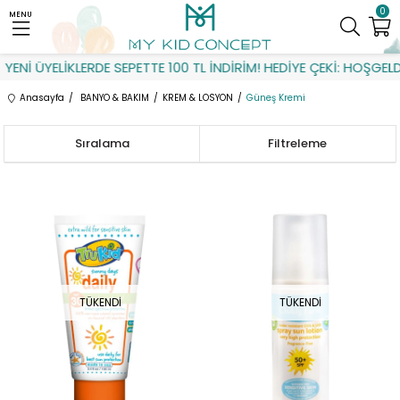
0
MENU
YENİ ÜYELİKLERDE SEPETTE 100 TL İNDİRİM! HEDİYE ÇEKİ: HOŞGELDİ
Anasayfa
BANYO & BAKIM
KREM & LOSYON
Güneş Kremi
Sıralama
Filtreleme
TÜKENDI
TÜKENDI