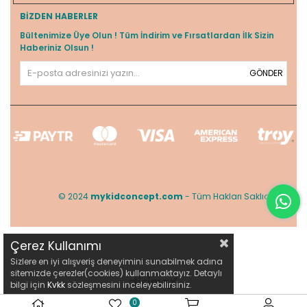
BIZDEN HABERLER
Bültenimize Üye Olun ! Tüm İndirim ve Fırsatlardan İlk Sizin
Haberiniz Olsun !
GÖNDER
© 2024
mykidconcept.com
- Tüm Hakları Saklıdır.
Çerez Kullanımı
Sizlere en iyi alışveriş deneyimini sunabilmek adına
sitemizde çerezler(cookies) kullanmaktayız. Detaylı
bilgi için
Kvkk
sözleşmesini inceleyebilirsiniz.
0