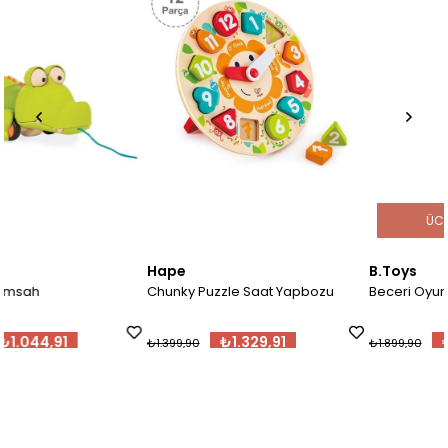
ÜCRETSIZ KARGO
Hape
B.Toys
Chunky Puzzle Saat Yapbozu
Beceri Oyunu - Escar Glooo
₺1.329,91
₺1.804,91
₺1.399,90
₺1.899,90