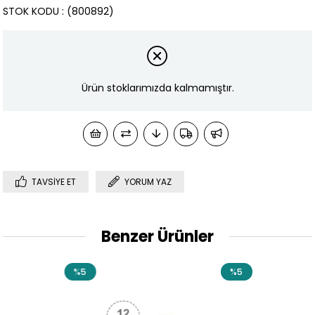
STOK KODU
(800892)
Ürün stoklarımızda kalmamıştır.
TAVSIYE ET
YORUM YAZ
Benzer Ürünler
%5
%5
%