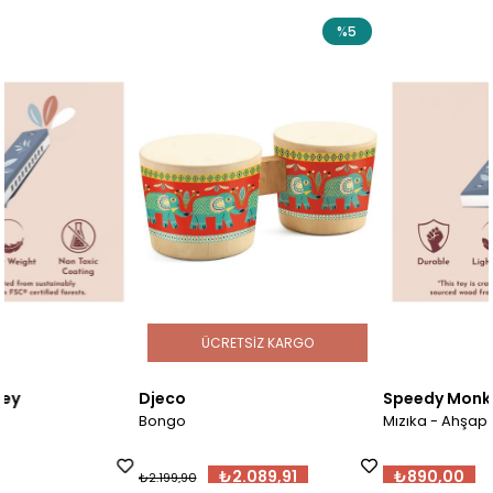
%5
ÜCRETSIZ KARGO
Djeco
Speedy Monkey
Bongo
Mızıka - Ahşap
₺2.089,91
₺890,00
₺2.199,90