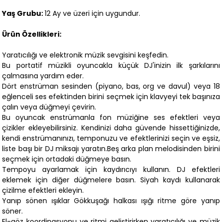
Yaş Grubu:
12 Ay ve üzeri için uygundur.
Ürün Özellikleri:
Yaratıcılığı ve elektronik müzik sevgisini keşfedin.
Bu portatif müzikli oyuncakla küçük DJ'inizin ilk şarkılarını
çalmasına yardım eder.
Dört enstrüman sesinden (piyano, bas, org ve davul) veya 18
eğlenceli ses efektinden birini seçmek için klavyeyi tek başınıza
çalın veya düğmeyi çevirin.
Bu oyuncak enstrümanla fon müziğine ses efektleri veya
çizikler ekleyebilirsiniz. Kendinizi daha güvende hissettiğinizde,
kendi enstrümanınızı, temponuzu ve efektlerinizi seçin ve eşsiz,
liste başı bir DJ miksajı yaratın.Beş arka plan melodisinden birini
seçmek için ortadaki düğmeye basın.
Tempoyu ayarlamak için kaydırıcıyı kullanın. DJ efektleri
eklemek için diğer düğmelere basın. Siyah kaydı kullanarak
çizilme efektleri ekleyin.
Yanıp sönen ışıklar Gökkuşağı halkası ışığı ritme göre yanıp
söner.
El-göz koordinasyonu ve ritmi geliştirirken yaratıcılığı ve müzik