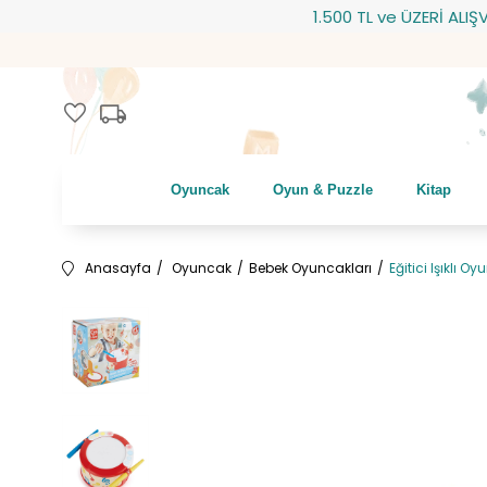
1.500 TL ve ÜZERİ ALIŞVERİŞ
local_shipping
favorite
Oyuncak
Oyun & Puzzle
Kitap
Anasayfa
Oyuncak
Bebek Oyuncakları
Eğitici Işıklı 