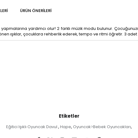
LERI
ÜRÜN ÖNERILERI
iflerini yapmalarına yardımcı olur! 2 farklı müzik modu bulunur. Çocuğun
 ışıklar, çocuklara rehberlik ederek, tempo ve ritmi öğretir. 3 adet pil
Etiketler
Eğitici Işıklı Oyuncak Davul
Hape
Oyuncak>Bebek Oyuncakları
,
,
,