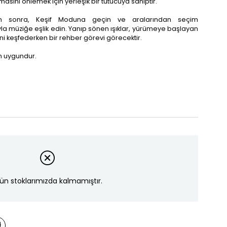
asını önlemek için yerleşik bir tutucuya sahiptir.
an sonra, Keşif Moduna geçin ve aralarından seçim
ıyla müziğe eşlik edin. Yanıp sönen ışıklar, yürümeye başlayan
i keşfederken bir rehber görevi görecektir.
in uygundur.
ün stoklarımızda kalmamıştır.