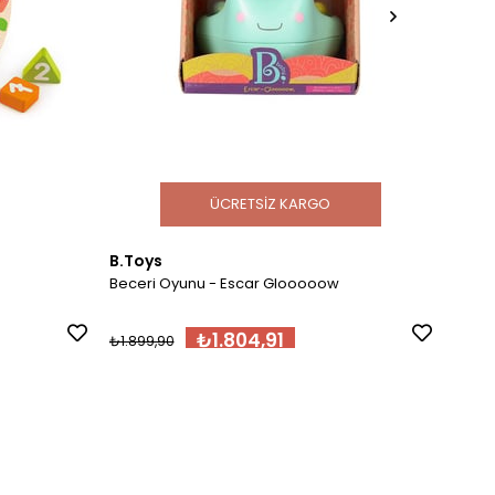
ÜCRETSIZ KARGO
B.Toys
Djec
Beceri Oyunu - Escar Glooooow
Harm
₺1.804,91
₺1.899,90
₺699