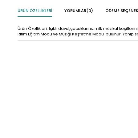
ÜRÜN ÖZELLIKLERI
YORUMLAR
(0)
ÖDEME SEÇENEK
Ürün Özellikleri: Işıklı davul,çocuklarınızın ilk müzikal keş
Ritim Eğitim Modu ve Müziği Keşfetme Modu bulunur. Yanıp sönen