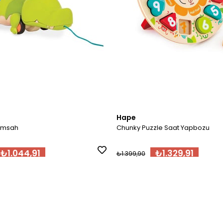
Hape
Timsah
Chunky Puzzle Saat Yapbozu
₺1.044,91
₺1.329,91
₺1.399,90