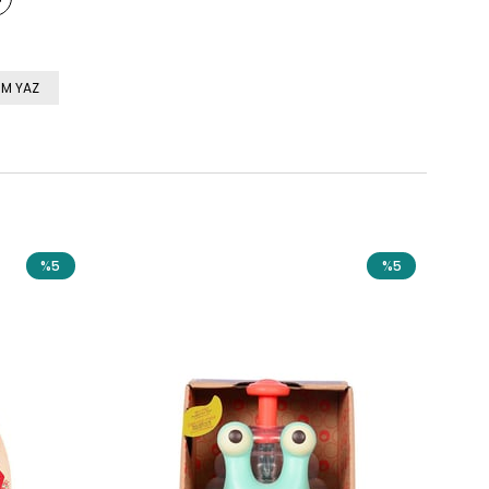
M YAZ
%5
%5