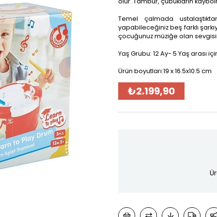
olur. Tambur, çubukların kaybolm
Temel çalmada ustalaştıkt
yapabileceğiniz beş farklı şark
çocuğunuz müziğe olan sevgisin
Yaş Grubu: 12 Ay- 5 Yaş arası iç
Ürün boyutları:19 x 16.5x10.5 cm
₺2.199,90
Ür