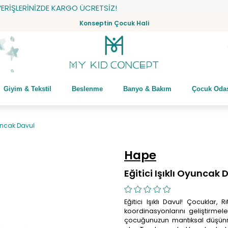
LERİNİZDE KARGO ÜCRETSİZ!
Konseptin Çocuk Hali
Giyim & Tekstil
Beslenme
Banyo & Bakım
Çocuk Oda
Oyuncak Davul
Hape
Eğitici Işıklı Oyuncak
Eğitici Işıklı Davul! Çocuklar
koordinasyonlarını geliştirme
çocuğunuzun mantıksal düşünme