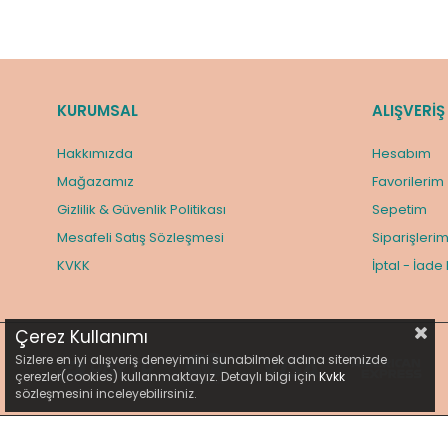
KURUMSAL
ALIŞVERİŞ
Hakkımızda
Hesabım
Mağazamız
Favorilerim
Gizlilik & Güvenlik Politikası
Sepetim
Mesafeli Satış Sözleşmesi
Siparişleri
KVKK
İptal - İade
Çerez Kullanımı
Sizlere en iyi alışveriş deneyimini sunabilmek adına sitemizde
çerezler(cookies) kullanmaktayız. Detaylı bilgi için
Kvkk
sözleşmesini inceleyebilirsiniz.