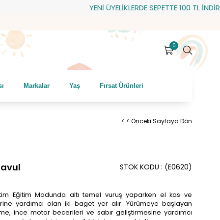
YENİ ÜYELİKLERDE SEPETTE 100 TL İNDİRİM! H
0
sı
Markalar
Yaş
Fırsat Ürünleri
< < Önceki Sayfaya Dön
 Davul
STOK KODU
(E0620)
, Ritim Eğitim Modunda altı temel vuruş yaparken el kas ve
lerine yardımcı olan iki baget yer alır. Yürümeye başlayan
, ince motor becerileri ve sabır geliştirmesine yardımcı