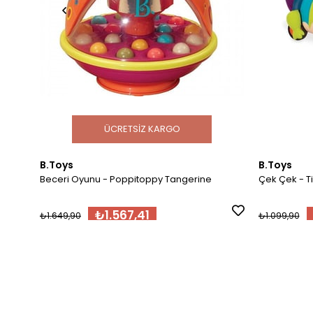
ÜCRETSIZ KARGO
B.Toys
B.Toys
Beceri Oyunu - Poppitoppy Tangerine
Çek Çek - 
₺1.567,41
₺1.649,90
₺1.099,90