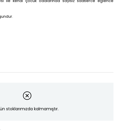
lesi ile kendi çocuk odalarında sayısız saatlerce eğlence
ygundur.
ün stoklarımızda kalmamıştır.