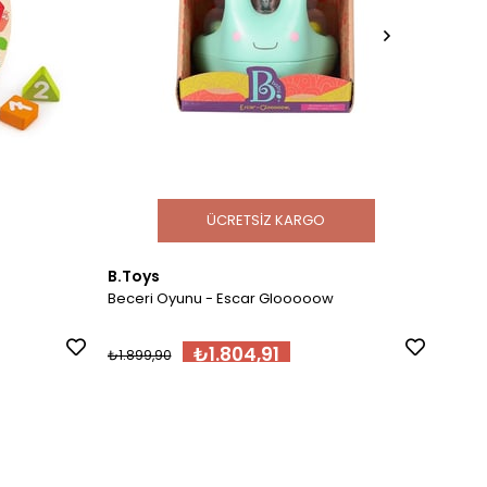
ÜCRETSIZ KARGO
B.Toys
Djec
Beceri Oyunu - Escar Glooooow
Harm
₺1.804,91
₺1.899,90
₺699