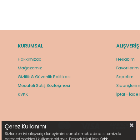
KURUMSAL
ALIŞVERİŞ
Hakkımızda
Hesabım
Mağazamız
Favorilerim
Gizlilik & Güvenlik Politikası
Sepetim
Mesafeli Satış Sözleşmesi
Siparişleri
KVKK
İptal - İade
Çerez Kullanımı
Sizlere en iyi alışveriş deneyimini sunabilmek adına sitemizde
çerezler(cookies) kullanmaktayız. Detaylı bilgi için
Kvkk