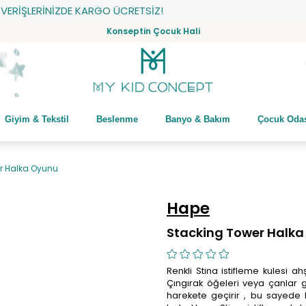
RİŞLERİNİZDE KARGO ÜCRETSİZ!
Konseptin Çocuk Hali
Giyim & Tekstil
Beslenme
Banyo & Bakım
Çocuk Oda
r Halka Oyunu
Hape
Stacking Tower Halk
Renkli Stina istifleme kulesi ah
Çıngırak öğeleri veya çanlar gi
harekete geçirir , bu sayede he