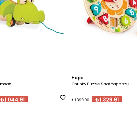
Hape
Timsah
Chunky Puzzle Saat Yapbozu
₺1.044,91
₺1.329,91
₺1.399,90