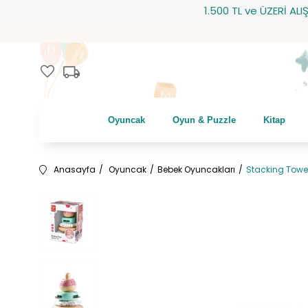
1.500 TL ve ÜZERİ ALIŞVE
local_shipping
favorite
Oyuncak
Oyun & Puzzle
Kitap
Anasayfa
Oyuncak
Bebek Oyuncakları
Stacking Towe