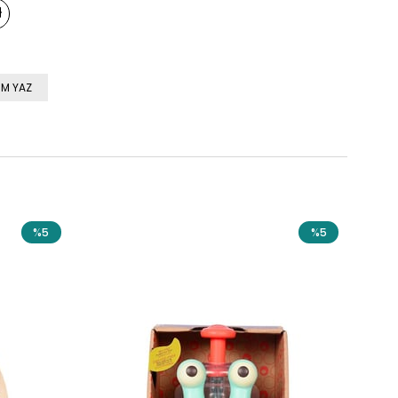
M YAZ
%5
%5