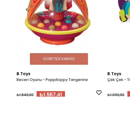
ÜCRETSIZ KARGO
B.Toys
B.Toys
Beceri Oyunu - Poppitoppy Tangerine
Çek Çek - 
₺1.567,41
₺1.649,90
₺1.099,90