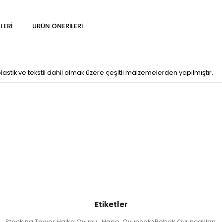
LERI
ÜRÜN ÖNERILERI
lastik ve tekstil dahil olmak üzere çeşitli malzemelerden yapılmıştır.
Etiketler
Stacking Tower Halka Oyunu
Hape
Oyuncak>Bebek Oyuncakları
,
,
,