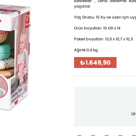
bebekler , Stina istifleme ku
yaşarlar.
Yaş Grubu: 10 Ay ve üzeri için u
Ürün boyutları: 10 x10 x 14
Paket boyutları: 13,5 x 10,7 x 10,3
Ağırlık:0,4 kg
₺1.649,90
Ür