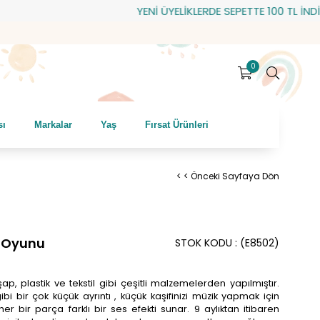
YENİ ÜYELİKLERDE SEPETTE 100 TL İNDİRİM!
0
sı
Markalar
Yaş
Fırsat Ürünleri
< < Önceki Sayfaya Dön
a Oyunu
STOK KODU
(E8502)
şap, plastik ve tekstil gibi çeşitli malzemelerden yapılmıştır.
bi bir çok küçük ayrıntı , küçük kaşifinizi müzik yapmak için
r bir parça farklı bir ses efekti sunar. 9 aylıktan itibaren