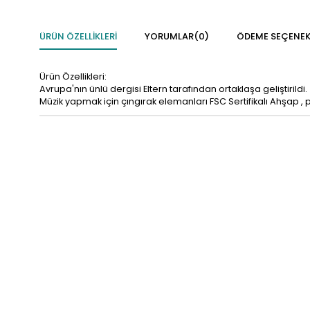
ÜRÜN ÖZELLIKLERI
YORUMLAR
(0)
ÖDEME SEÇENEK
Ürün Özellikleri:
Avrupa'nın ünlü dergisi Eltern tarafından ortaklaşa geliştirildi.
Müzik yapmak için çıngırak elemanları FSC Sertifikalı Ahşap , p