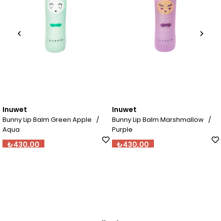
nuwet
Inuwet
I
unny Lip Balm Green Apple /
Bunny Lip Balm Marshmallow /
Bu
qua
Purple
₺430,00
₺430,00