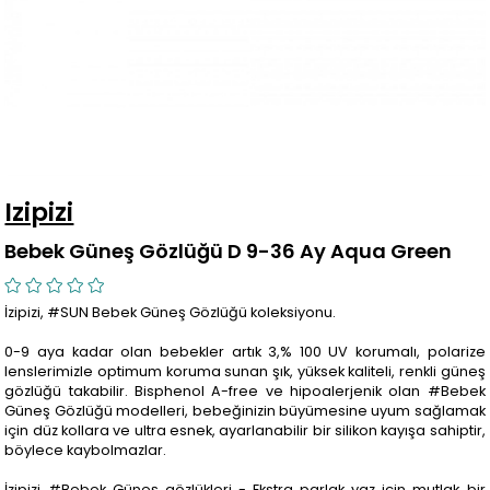
Izipizi
Bebek Güneş Gözlüğü D 9-36 Ay Aqua Green
İzipizi, #SUN Bebek Güneş Gözlüğü koleksiyonu.
0-9 aya kadar olan bebekler artık 3,% 100 UV korumalı, polarize
lenslerimizle optimum koruma sunan şık, yüksek kaliteli, renkli güneş
gözlüğü takabilir. Bisphenol A-free ve hipoalerjenik olan #Bebek
Güneş Gözlüğü modelleri, bebeğinizin büyümesine uyum sağlamak
için düz kollara ve ultra esnek, ayarlanabilir bir silikon kayışa sahiptir,
böylece kaybolmazlar.
İzipizi #Bebek Güneş gözlükleri - Ekstra parlak yaz için mutlak bir