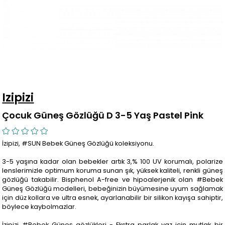
Izipizi
Çocuk Güneş Gözlüğü D 3-5 Yaş Pastel Pink
İzipizi, #SUN Bebek Güneş Gözlüğü koleksiyonu.
3-5 yaşına kadar olan bebekler artık 3,% 100 UV korumalı, polarize
lenslerimizle optimum koruma sunan şık, yüksek kaliteli, renkli güneş
gözlüğü takabilir. Bisphenol A-free ve hipoalerjenik olan #Bebek
Güneş Gözlüğü modelleri, bebeğinizin büyümesine uyum sağlamak
için düz kollara ve ultra esnek, ayarlanabilir bir silikon kayışa sahiptir,
böylece kaybolmazlar.
İzipizi #Bebek Güneş gözlükleri - Ekstra parlak yaz için mutlak bir