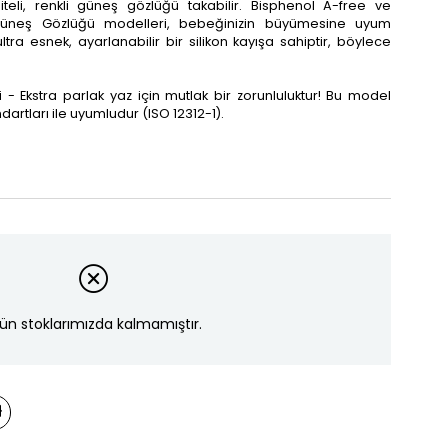
teli, renkli güneş gözlüğü takabilir. Bisphenol A-free ve
Güneş Gözlüğü modelleri, bebeğinizin büyümesine uyum
tra esnek, ayarlanabilir bir silikon kayışa sahiptir, böylece
 - Ekstra parlak yaz için mutlak bir zorunluluktur! Bu model
artları ile uyumludur (ISO 12312-1).
ün stoklarımızda kalmamıştır.