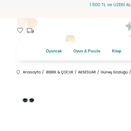
1.500 TL ve ÜZERİ ALIŞV
local_shipping
favorite
Oyuncak
Oyun & Puzzle
Kitap
Anasayfa
BEBEK & ÇOCUK
AKSESUAR
Güneş Gözlüğü