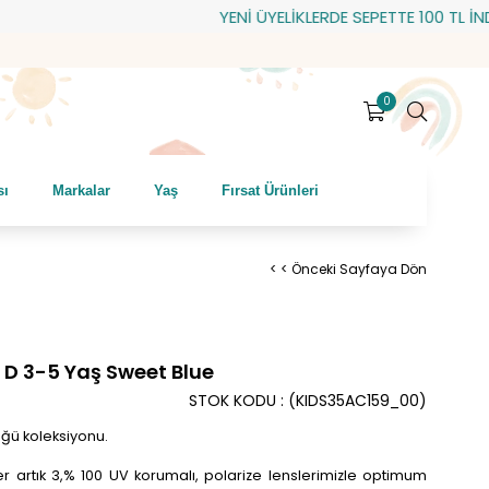
YENİ ÜYELİKLERDE SEPETTE 100 TL İNDİRİM
0
sı
Markalar
Yaş
Fırsat Ürünleri
< < Önceki Sayfaya Dön
D 3-5 Yaş Sweet Blue
STOK KODU
(KIDS35AC159_00)
üğü koleksiyonu.
 artık 3,% 100 UV korumalı, polarize lenslerimizle optimum