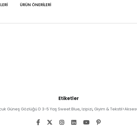
LERI
ÜRÜN ÖNERILERI
Etiketler
uk Güneş Gözlüğü D 3-5 Yaş Sweet Blue
Izipizi
Giyim & Tekstil>Akses
,
,