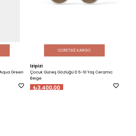
ÜCRETSIZ KARGO
Izipizi
Sole
 Aqua Green
Çocuk Güneş Gözlüğü D 5-10 Yaş Ceramic
Bebek
Beige
₺3.400,00
₺2