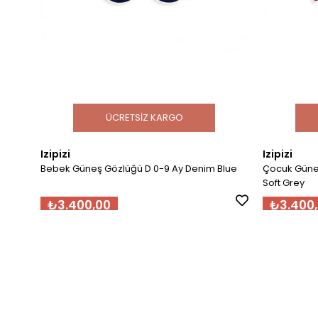
ÜCRETSIZ KARGO
Izipizi
Izipizi
Bebek Güneş Gözlüğü D 0-9 Ay Denim Blue
Çocuk Güneş Göz
Soft Grey
₺3.400,00
₺3.400