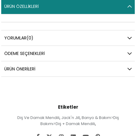
ÜRÜN ÖZELLIKLERI
YORUMLAR
(0)
ÖDEME SEÇENEKLERI
ÜRÜN ÖNERILERI
Etiketler
Diş Ve Damak Mendili
Jack'n Jill
Banyo & Bakım>Diş
,
,
Bakımı>Diş + Damak Mendili
,