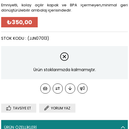
Emniyetli, kolay açılır kapak ve BPA içermeyen,minimal geri
dönüştürülebilir ambalaj içerisindedir.
₺350,00
STOK KODU
(JJN07013)
Ürün stoklarımızda kalmamıştır.
TAVSIYE ET
YORUM YAZ
ÜRÜN ÖZELLIKLERI