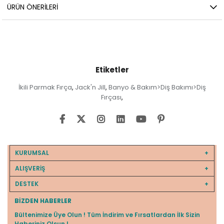
ÜRÜN ÖNERILERI
Etiketler
İkili Parmak Fırça
Jack'n Jill
Banyo & Bakım>Diş Bakımı>Diş
,
,
Fırçası
,
KURUMSAL
ALIŞVERİŞ
DESTEK
BIZDEN HABERLER
Bültenimize Üye Olun ! Tüm İndirim ve Fırsatlardan İlk Sizin
Haberiniz Olsun !