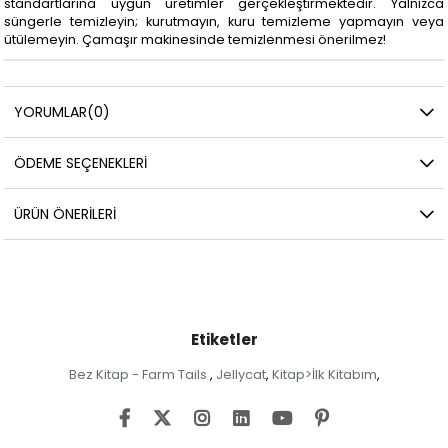
standartlarına uygun üretimler gerçekleştirmektedir. Yalnızca
süngerle temizleyin; kurutmayın, kuru temizleme yapmayın veya
ütülemeyin. Çamaşır makinesinde temizlenmesi önerilmez!
YORUMLAR
(0)
ÖDEME SEÇENEKLERI
ÜRÜN ÖNERILERI
Etiketler
Bez Kitap - Farm Tails
Jellycat
Kitap>İlk Kitabım
,
,
,