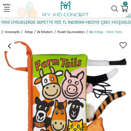
0
MENU
ENİ ÜYELİKLERDE SEPETTE 100 TL İNDİRİM! HEDİYE ÇEKİ: HOŞGELDİN
Anasayfa
Kitap
İlk Kitabım
Puset Oyuncakları
Bez Kitap - Farm Tails