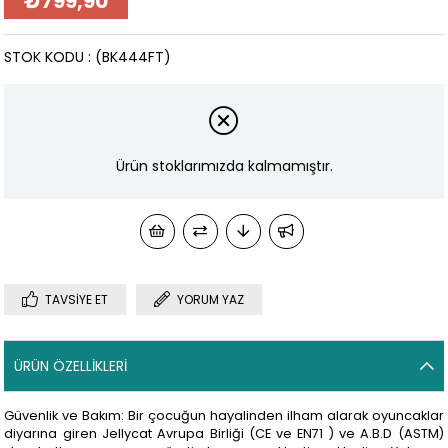
₺799,90
STOK KODU
(BK444FT)
Ürün stoklarımızda kalmamıştır.
TAVSIYE ET
YORUM YAZ
ÜRÜN ÖZELLIKLERI
Güvenlik ve Bakım: Bir çocuğun hayalinden ilham alarak oyuncaklar
diyarına giren Jellycat Avrupa Birliği (CE ve EN71 ) ve A.B.D (ASTM)