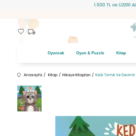
1.500 TL ve ÜZERİ ALIŞVER
local_shipping
favorite
Oyuncak
Oyun & Puzzle
Kitap
Anasayfa
Kitap
Hikaye Kitapları
Kedi Tırmık Ve Sevimli