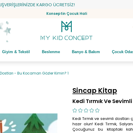
İŞLERİNİZDE KARGO ÜCRETSİZ!
Konseptin Çocuk Hali
Giyim & Tekstil
Beslenme
Banyo & Bakım
Çocuk Oda
 Dostları - Bu Kocaman Gözler Kimin? 1
Sincap Kitap
Kedi Tırmık Ve Sevimli
Kedi Tırmık ve sevimli dostları ç
hazır olun! Kedi Tırmık, Salya
Çocuğunuz bu kitaptaki kah