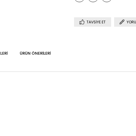
TAVSIYE ET
YORU
LERI
ÜRÜN ÖNERILERI