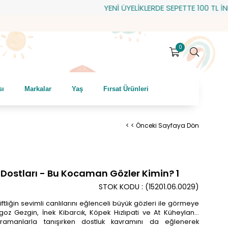
YENİ ÜYELİKLERDE SEPETTE 100 TL İNDİRİM!
0
sı
Markalar
Yaş
Fırsat Ürünleri
< < Önceki Sayfaya Dön
 Dostları - Bu Kocaman Gözler Kimin? 1
STOK KODU
(15201.06.0029)
iftliğin sevimli canlılarını eğlenceli büyük gözleri ile görmeye
ngoz Gezgin, İnek Kibarcık, Köpek Hızlıpati ve At Küheylan…
ramanlarla tanışırken dostluk kavramını da eğlenerek