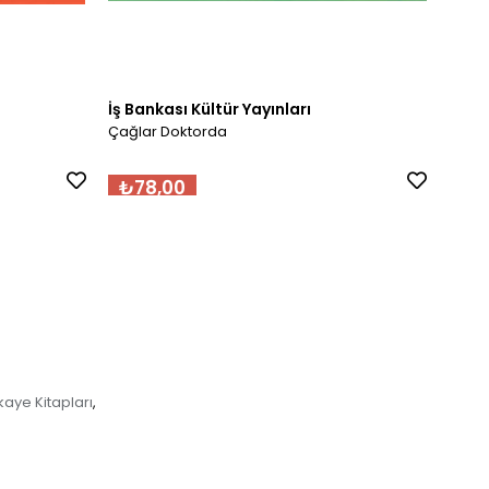
İş Bankası Kültür Yayınları
İş Ba
Çağlar Doktorda
Çağla
₺78,00
₺7
kaye Kitapları
,