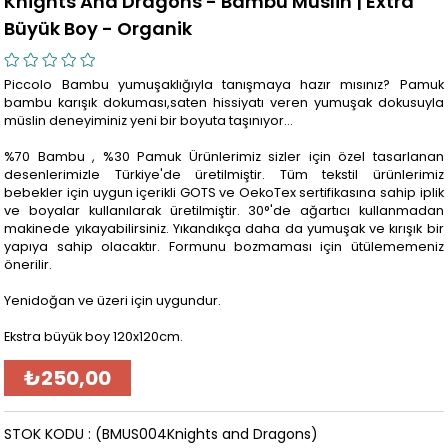
Knights And Dragons - Bambu Müslin | Extra
Büyük Boy - Organik
Piccolo Bambu yumuşaklığıyla tanışmaya hazır mısınız? Pamuk
bambu karışık dokuması,saten hissiyatı veren yumuşak dokusuyla
müslin deneyiminiz yeni bir boyuta taşınıyor…
%70 Bambu , %30 Pamuk Ürünlerimiz sizler için özel tasarlanan
desenlerimizle Türkiye'de üretilmiştir. Tüm tekstil ürünlerimiz
bebekler için uygun içerikli GOTS ve OekoTex sertifikasına sahip iplik
ve boyalar kullanılarak üretilmiştir. 30°'de ağartıcı kullanmadan
makinede yıkayabilirsiniz. Yıkandıkça daha da yumuşak ve kırışık bir
yapıya sahip olacaktır. Formunu bozmaması için ütülememeniz
önerilir.
Yenidoğan ve üzeri için uygundur.
Ekstra büyük boy 120x120cm.
₺250,00
STOK KODU
(BMUS004Knights and Dragons)