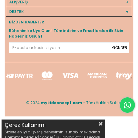
ALIŞVERİŞ
DESTEK
BIZDEN HABERLER
Bültenimize Üye Olun ! Tüm İndirim ve Fırsatlardan İlk Sizin
Haberiniz Olsun !
GÖNDER
© 2024
mykidconcept.com
- Tüm Hakları Saklıdır.
Çerez Kullanımı
Sizlere en iyi alışveriş deneyimini sunabilmek adına
sitemizde çerezler(cookies) kullanmaktayız. Detaylı