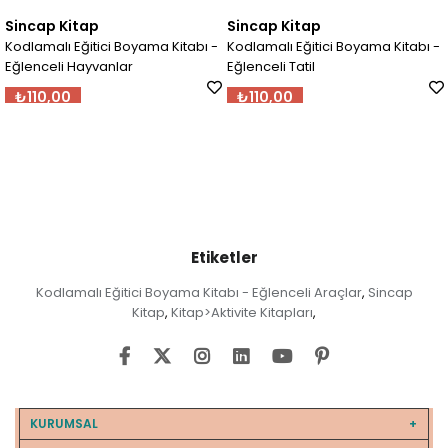
itap
Sincap Kitap
Floss&Ro
Eğitici Boyama Kitabı -
Kodlamalı Eğitici Boyama Kitabı -
Tak Çıkart
 Hayvanlar
Eğlenceli Tatil
Dino
0
₺110,00
₺1.099,00
Etiketler
Kodlamalı Eğitici Boyama Kitabı - Eğlenceli Araçlar
Sincap
,
Kitap
Kitap>Aktivite Kitapları
,
,
KURUMSAL