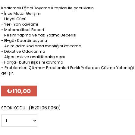
Kodlamalı Eğitici Boyama Kitapları ile çocukların,
- İnce Motor Gelişimi
- Hayal Gücü
- Yer- Yön Kavramı
- Matematiksel Beceri
- Resim Yapma ve Yazı Yazma Becerisi
- El-göz Koordinasyonu
- Adım adım kodlama mantığını kavrama
- Dikkat ve Odaklanma
- Algoritmik ve analitik bakış açısı
- Parça- bütün ilişkisini kavrama
- Problemleri Çözme- Problemleri Farklı Yollardan Çözme Yeteneği
gelişir.
₺110,00
STOK KODU
(15201.06.0060)