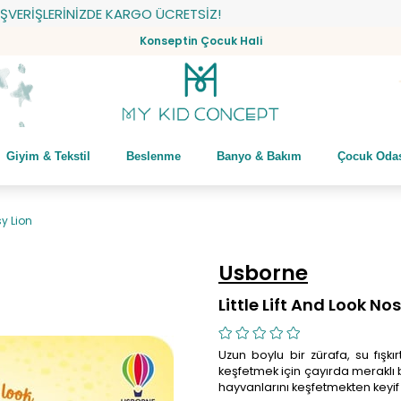
ŞLERİNİZDE KARGO ÜCRETSİZ!
Konseptin Çocuk Hali
Giyim & Tekstil
Beslenme
Banyo & Bakım
Çocuk Oda
sy Lion
Usborne
Little Lift And Look No
Uzun boylu bir zürafa, su fış
keşfetmek için çayırda meraklı b
hayvanlarını keşfetmekten keyif