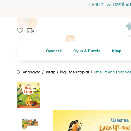
1.500 TL ve ÜZERİ ALIŞVERİ
local_shipping
favorite
Oyuncak
Oyun & Puzzle
Kitap
Anasayfa
Kitap
İngilizce Kitaplar
Little Lift And Look No