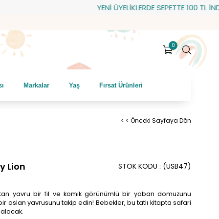
YENİ ÜYELİKLERDE SEPETTE 100 TL İNDİRİM! 
0
sı
Markalar
Yaş
Fırsat Ürünleri
< < Önceki Sayfaya Dön
sy Lion
STOK KODU
(USB47)
kırtan yavru bir fil ve komik görünümlü bir yaban domuzunu
ir aslan yavrusunu takip edin! Bebekler, bu tatlı kitapta safari
 alacak.