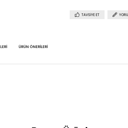
TAVSIYE ET
YORU
LERI
ÜRÜN ÖNERILERI