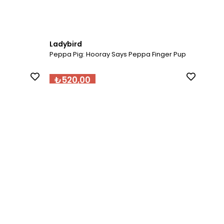
Ladybird
Lady
Peppa Pig: Hooray Says Peppa Finger Pup
Pepp
₺520,00
₺3