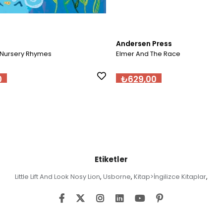
Andersen Press
 Nursery Rhymes
Elmer And The Race
0
₺629,00
Etiketler
Little Lift And Look Nosy Lion
Usborne
Kitap>İngilizce Kitaplar
,
,
,