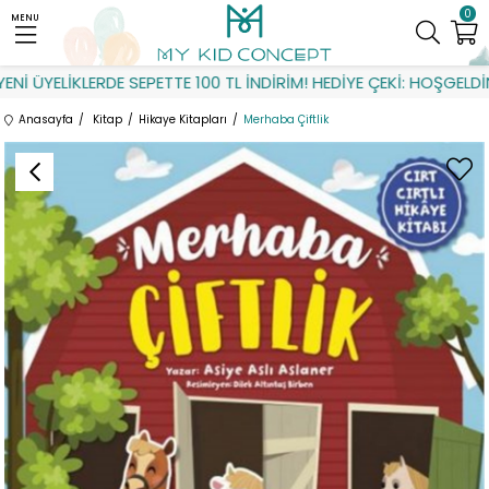
0
MENU
 ÜYELİKLERDE SEPETTE 100 TL İNDİRİM! HEDİYE ÇEKİ: HOŞGELDİN
Anasayfa
Kitap
Hikaye Kitapları
Merhaba Çiftlik