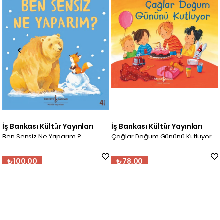
 Bankası Kültür Yayınları
İş Bankası Kültür Yayınları
İş 
n Sensiz Ne Yaparım ?
Çağlar Doğum Gününü Kutluyor
Çağ
₺100,00
₺78,00
₺