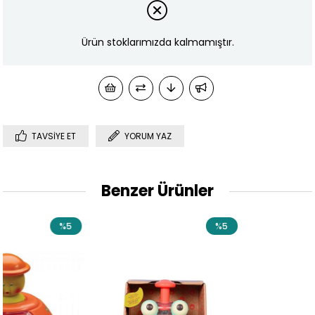
Ürün stoklarımızda kalmamıştır.
TAVSIYE ET
YORUM YAZ
Benzer Ürünler
5
%5
%1