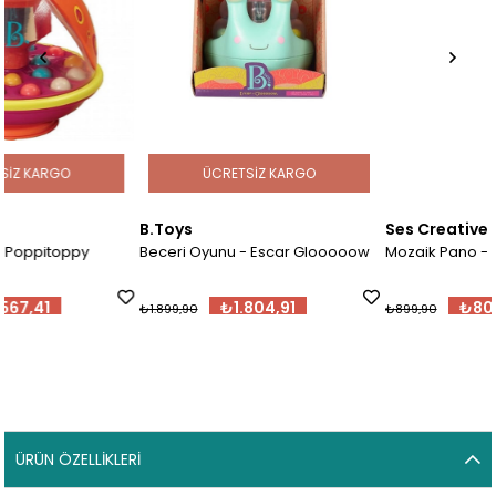
ÜCRETSIZ KARGO
B.Toys
Ses Creative
Beceri Oyunu - Escar Glooooow
Mozaik Pano - Kartlı
₺1.804,91
₺809,91
₺1.899,90
₺899,90
ÜRÜN ÖZELLIKLERI