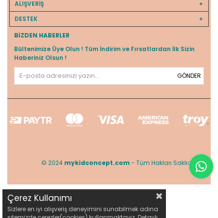
ALIŞVERİŞ
DESTEK
BIZDEN HABERLER
Bültenimize Üye Olun ! Tüm İndirim ve Fırsatlardan İlk Sizin
Haberiniz Olsun !
GÖNDER
© 2024
mykidconcept.com
- Tüm Hakları Saklıdır.
Çerez Kullanımı
Sizlere en iyi alışveriş deneyimini sunabilmek adına
sitemizde çerezler(cookies) kullanmaktayız. Detaylı