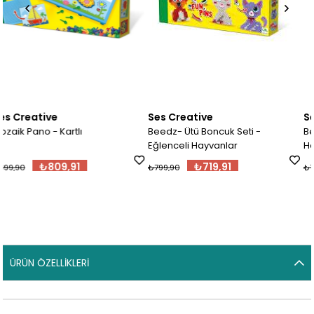
Ses Creative
Ses Creative
ı
Beedz- Ütü Boncuk Seti -
Beedz- Ütü Boncuk 
Eğlenceli Hayvanlar
Hayvanları
1
₺719,91
₺719,91
₺799,90
₺799,90
ÜRÜN ÖZELLIKLERI