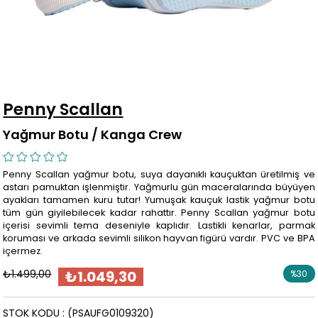
Penny Scallan
Yağmur Botu / Kanga Crew
Penny Scallan yağmur botu, suya dayanıklı kauçuktan üretilmiş ve
astarı pamuktan işlenmiştir. Yağmurlu gün maceralarında büyüyen
ayakları tamamen kuru tutar! Yumuşak kauçuk lastik yağmur botu
tüm gün giyilebilecek kadar rahattır. Penny Scallan yağmur botu
içerisi sevimli tema deseniyle kaplıdır. Lastikli kenarlar, parmak
koruması ve arkada sevimli silikon hayvan figürü vardır. PVC ve BPA
içermez.
₺1.499,00
₺1.049,30
%
30
İndirim
STOK KODU
(PSAUFG0109320)