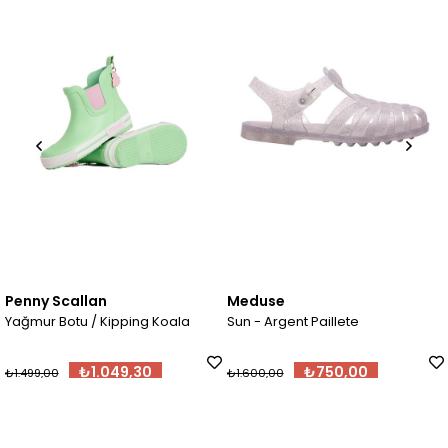
Penny Scallan
Meduse
Yağmur Botu / Kipping Koala
Sun - Argent Paillete
S
₺1.049,30
₺750,00
₺1.499,00
₺1.600,00
₺