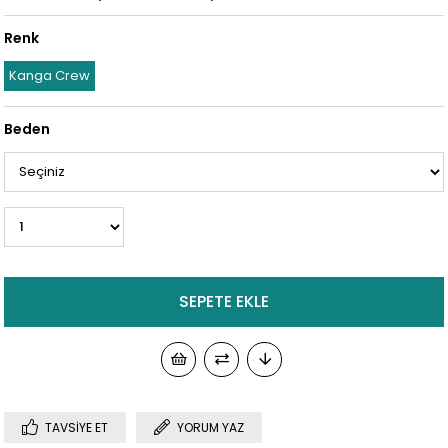
Renk
Kanga Crew
Beden
TAVSIYE ET
YORUM YAZ