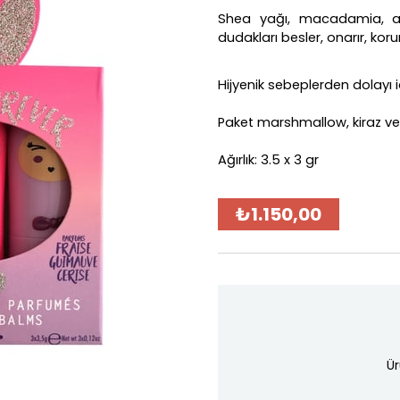
Shea yağı, macadamia, ayç
dudakları besler, onarır, koru
Hijyenik sebeplerden dolayı
Paket marshmallow, kiraz ve 
Ağırlık: 3.5 x 3 gr
₺1.150,00
Ür