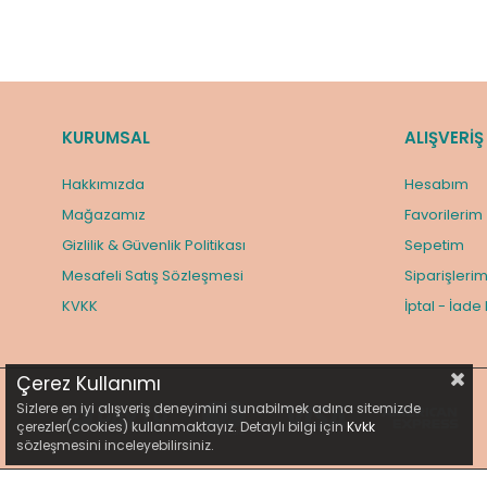
KURUMSAL
ALIŞVERİŞ
Hakkımızda
Hesabım
Mağazamız
Favorilerim
Gizlilik & Güvenlik Politikası
Sepetim
Mesafeli Satış Sözleşmesi
Siparişleri
KVKK
İptal - İade
Çerez Kullanımı
Sizlere en iyi alışveriş deneyimini sunabilmek adına sitemizde
çerezler(cookies) kullanmaktayız. Detaylı bilgi için
Kvkk
sözleşmesini inceleyebilirsiniz.