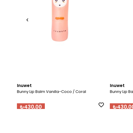
Inuwet
Inuwet
Bunny Lip Balm Vanilla-Coco / Coral
Bunny Lip 
₺430,00
₺430,0