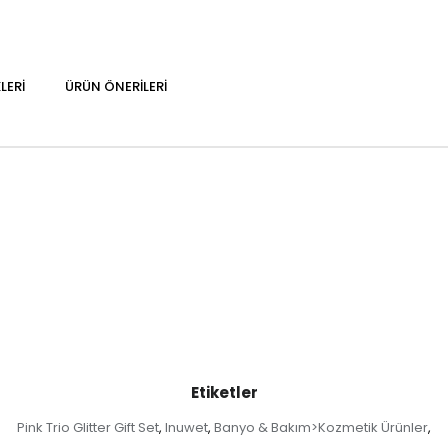
LERI
ÜRÜN ÖNERILERI
Etiketler
Pink Trio Glitter Gift Set
Inuwet
Banyo & Bakım>Kozmetik Ürünler
,
,
,