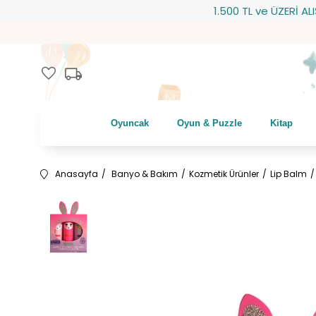
1.500 TL ve ÜZERİ ALIŞVE
local_shipping
favorite
Oyuncak
Oyun & Puzzle
Kitap
Anasayfa
Banyo & Bakım
Kozmetik Ürünler
Lip Balm