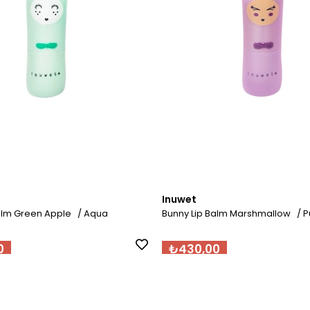
Inuwet
Balm Green Apple / Aqua
Bunny Lip Balm Marshmallow / P
0
₺430,00