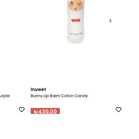
Inuwet
Inuw
urple
Bunny Lip Balm Coton Candy
Lip B
₺430,00
₺4