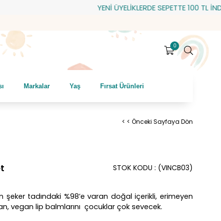
YENİ ÜYELİKLERDE SEPETTE 100 TL İNDİRİM
0
sı
Markalar
Yaş
Fırsat Ürünleri
< < Önceki Sayfaya Dön
et
STOK KODU
(VINCB03)
n şeker tadındaki %98’e varan doğal içerikli, erimeyen
an, vegan lip balmlarını çocuklar çok sevecek.