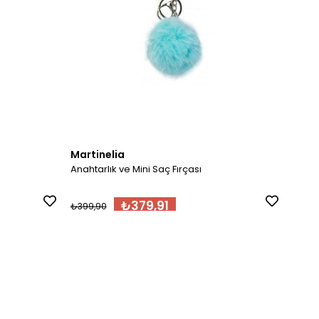
Martinelia
Mart
Anahtarlık ve Mini Saç Fırçası
Anahta
₺379,91
₺399,90
₺399,