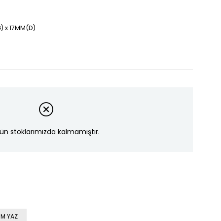
) x 17MM(D)
ün stoklarımızda kalmamıştır.
M YAZ