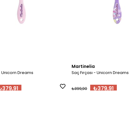
Martinelia
 - Unicorn Dreams
Saç Fırçası - Unicorn Dreams
₺379,91
₺379,91
₺399,90