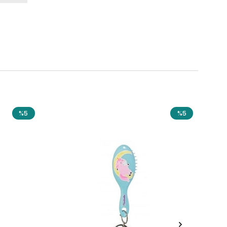
%5
%5