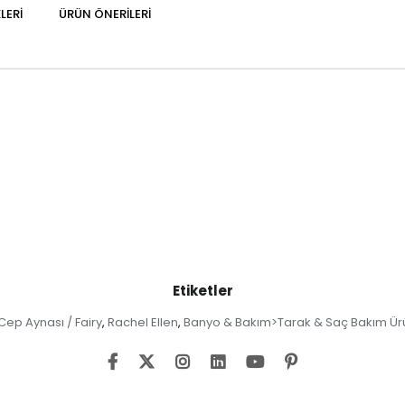
LERI
ÜRÜN ÖNERILERI
Etiketler
 Cep Aynası / Fairy
Rachel Ellen
Banyo & Bakım>Tarak & Saç Bakım Ürü
,
,