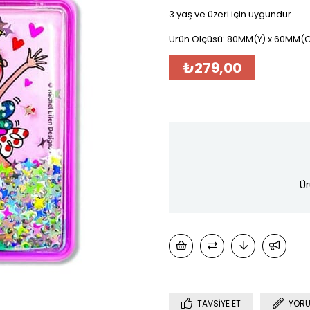
3 yaş ve üzeri için uygundur.
Ürün Ölçüsü: 80MM(Y) x 60MM(G
₺279,00
Ür
TAVSIYE ET
YORU