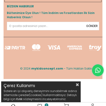
BIZDEN HABERLER
Bültenimize Üye Olun ! Tüm İndirim ve Fırsatlardan İlk Sizin
Haberiniz Olsun !
GÖNDER
© 2024
mykidconcept.com
- Tüm Hakları Saklıdır.
Çerez Kullanımı
Sizlere en iyi alışveriş deneyimini sunabilmek adına
sitemizde çerezler(cookies) kullanmaktayız. Detaylı
bilgi için
Kvkk
sözleşmesini inceleyebilirsiniz.
0