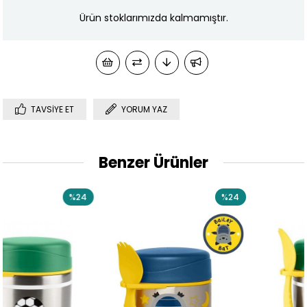
Ürün stoklarımızda kalmamıştır.
TAVSIYE ET
YORUM YAZ
Benzer Ürünler
24
%24
%2