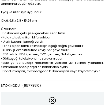
tamamına bugün göz atın.
1 yaş ve üzeri için uygundur.
Ölçü: 6,8 x 6,8 x 15,24 cm
Özellikleri:
-Paslanmaz çelik şişe içecekleri serin tutar.
-Kolay tutuşlu silikon kılıfa sahiptir.
- Açılır kapanır kapağı vardır.
-Esnek pipet, temiz kalması için aşağı doğru çevrilebilir.
-Kullanışlı cırt cırtlı tutma kayışı her şeye takılır.
-350 ml alır. BPA içermez, PVC içermez, Ftalat içermez.
-Gökkuşağı koleksiyonumuzla uyumludur.
-Elde ya da bulaşık makinesinin yalnızca üst rafında yıkanabilir.
Yıkamadan önce parçaları birbirinden ayırın.
-Dondurmayınız, mikrodalgada kullanmayınız veya kaynatmayınız.
STOK KODU
(9N778510)