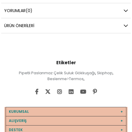
YORUMLAR
(0)
ÜRÜN ÖNERILERI
Etiketler
Pipetli Paslanmaz Çelik Suluk Gökkuşağı
Skiphop
,
,
Beslenme>Termos
,
KURUMSAL
ALIŞVERİŞ
DESTEK