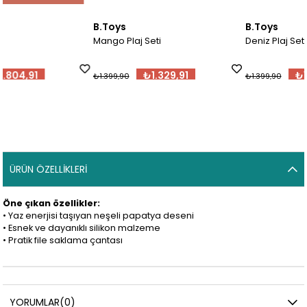
B.Toys
B.Toys
Mango Plaj Seti
Deniz Plaj Seti
₺1.329,91
₺1.329,91
₺1.399,90
₺1.399,90
ÜRÜN ÖZELLIKLERI
Öne çıkan özellikler:
• Yaz enerjisi taşıyan neşeli papatya deseni
• Esnek ve dayanıklı silikon malzeme
• Pratik file saklama çantası
YORUMLAR
(0)