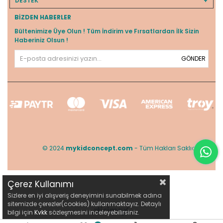
DESTEK
BIZDEN HABERLER
Bültenimize Üye Olun ! Tüm İndirim ve Fırsatlardan İlk Sizin
Haberiniz Olsun !
GÖNDER
© 2024
mykidconcept.com
- Tüm Hakları Saklıdır.
Çerez Kullanımı
Sizlere en iyi alışveriş deneyimini sunabilmek adına
sitemizde çerezler(cookies) kullanmaktayız. Detaylı
bilgi için
Kvkk
sözleşmesini inceleyebilirsiniz.