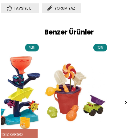
TAVSIYE ET
YORUM YAZ
Benzer Ürünler
%5
%5
%