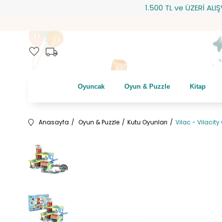
1.500 TL ve ÜZERİ ALIŞVERİ
local_shipping
favorite
Oyuncak
Oyun & Puzzle
Kitap
Anasayfa
Oyun & Puzzle
Kutu Oyunları
Vilac - Vilacit