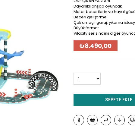
ÖNE ÇIKAN YANLARI:
Dayanıklı ahşap oyuncak
Motor becerilerin ve hayal gücü
Beceri geliştirme
Çok amaçlı garaj: yıkama istasy
Büyük format
Vilacity serisindeki diğer oyun
₺8.490,00