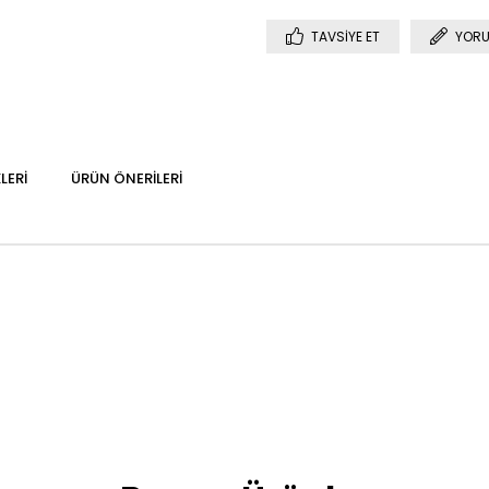
TAVSIYE ET
YORU
LERI
ÜRÜN ÖNERILERI