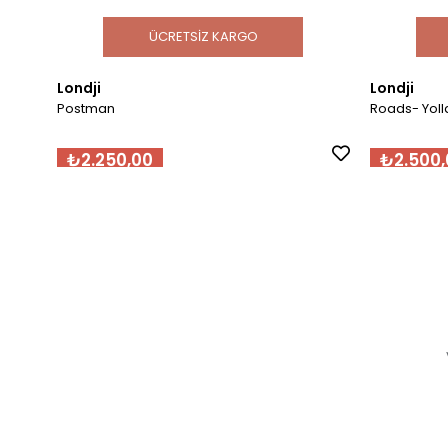
ÜCRETSIZ KARGO
Londji
Londji
Postman
Roads- Yoll
₺2.250,00
₺2.500,