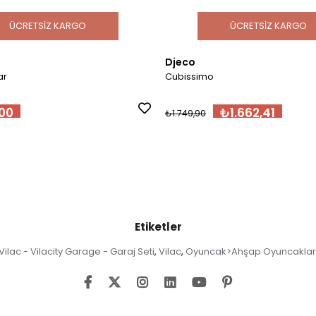
ÜCRETSIZ KARGO
ÜCRETSIZ KARGO
Djeco
ar
Cubissimo
00
₺1.662,41
₺1.749,90
Etiketler
Vilac - Vilacity Garage - Garaj Seti
Vilac
Oyuncak>Ahşap Oyuncaklar
,
,