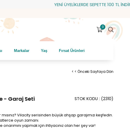
YENİ ÜYELİKLERDE SEPETTE 100 TL İNDİRİM! 
0
sı
Markalar
Yaş
Fırsat Ürünleri
< < Önceki Sayfaya Dön
e - Garaj Seti
STOK KODU
(2310)
ısınız? Vilacity serisinden büyük ahşap garajımızı keşfedin.
saatlerce oyun zamanı.
e onarımını yapmak için ihtiyacınız olan her şey var!