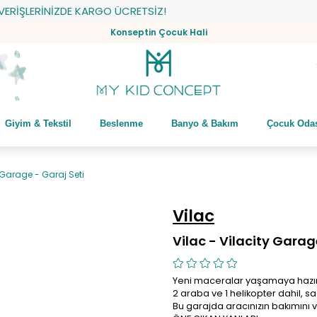
ŞLERİNİZDE KARGO ÜCRETSİZ!
Konseptin Çocuk Hali
Giyim & Tekstil
Beslenme
Banyo & Bakım
Çocuk Oda
y Garage - Garaj Seti
Vilac
Vilac - Vilacity Garag
Yeni maceralar yaşamaya hazır m
2 araba ve 1 helikopter dahil, 
Bu garajda aracınızın bakımını v