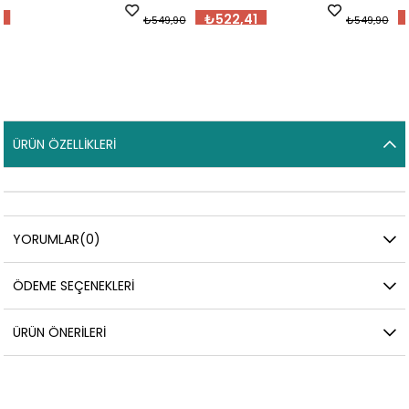
₺522,41
₺522,41
₺549,90
₺549,90
ÜRÜN ÖZELLIKLERI
YORUMLAR
(0)
ÖDEME SEÇENEKLERI
ÜRÜN ÖNERILERI