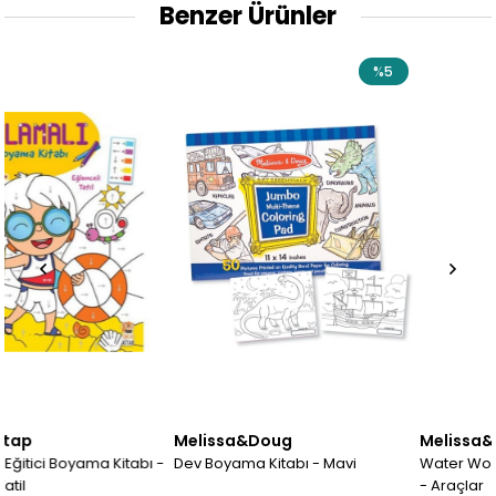
Benzer Ürünler
%5
%5
Melissa&Doug
Melissa&Doug
ı -
Dev Boyama Kitabı - Mavi
Water Wow! Su İle Boyama Kit
- Araçlar