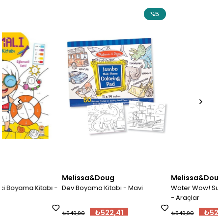
%5
%5
Melissa&Doug
Melissa&Doug
ı -
Dev Boyama Kitabı - Mavi
Water Wow! Su İle Boyama Kita
- Araçlar
₺522,41
₺522,41
₺549,90
₺549,90