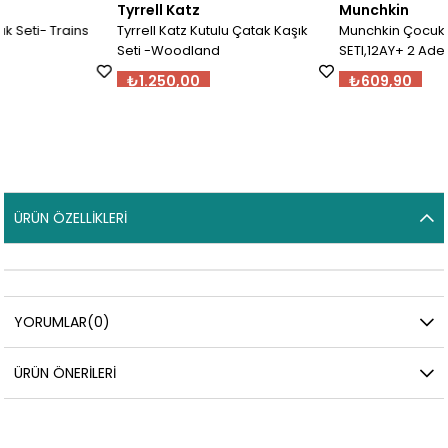
Tyrrell Katz
Munchkin
Tyrrell Katz Kutulu Çatak Kaşık
Munchkin Çocuk Çatal & Kaşık
Seti -Woodland
SETI,12AY+ 2 Adet, Pink
₺1.250,00
₺609,90
ÜRÜN ÖZELLIKLERI
YORUMLAR
(0)
ÜRÜN ÖNERILERI