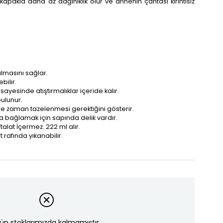
 kapakla daha az dağınıklık olur ve annenin çantası kırıntısız
almasını sağlar.
bilir.
yesinde atıştırmalıklar içeride kalır.
ulunur.
 ne zaman tazelenmesi gerektiğini gösterir.
bağlamak için sapında delik vardır.
alat İçermez. 222 ml alır.
 rafında yıkanabilir.
ün stoklarımızda kalmamıştır.