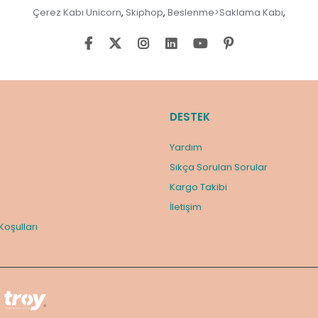
Çerez Kabı Unicorn
Skiphop
Beslenme>Saklama Kabı
,
,
,
DESTEK
Yardım
Sıkça Sorulan Sorular
Kargo Takibi
m
İletişim
 Koşulları