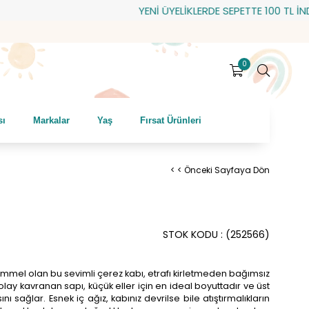
YENİ ÜYELİKLERDE SEPETTE 100 TL İNDİRİM!
0
sı
Markalar
Yaş
Fırsat Ürünleri
< < Önceki Sayfaya Dön
STOK KODU
(252566)
mükemmel olan bu sevimli çerez kabı, etrafı kirletmeden bağımsız
Kolay kavranan sapı, küçük eller için en ideal boyuttadır ve üst
ı sağlar. Esnek iç ağız, kabınız devrilse bile atıştırmalıkların