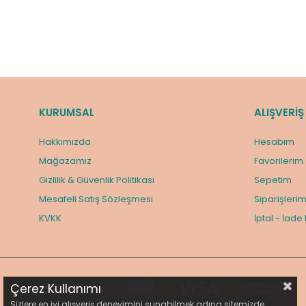
KURUMSAL
ALIŞVERİŞ
Hakkımızda
Hesabım
Mağazamız
Favorilerim
Gizlilik & Güvenlik Politikası
Sepetim
Mesafeli Satış Sözleşmesi
Siparişleri
KVKK
İptal - İade
Çerez Kullanımı
Sizlere en iyi alışveriş deneyimini sunabilmek adına sitemizde