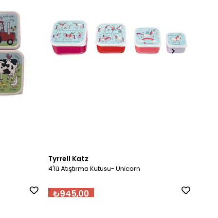
Tyrrell Katz
Tyrre
4'lü Atıştırma Kutusu- Unicorn
4'lü 
₺945,00
₺9