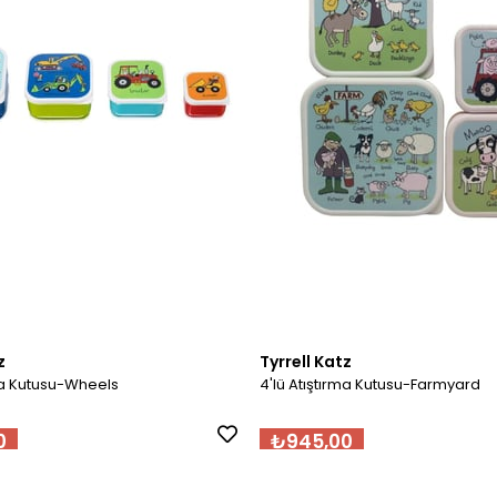
z
Tyrrell Katz
rma Kutusu-Wheels
4'lü Atıştırma Kutusu-Farmyard
0
₺945,00