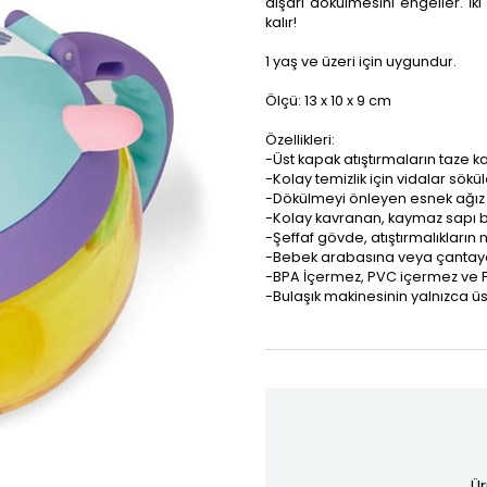
dışarı dökülmesini engeller. İki
kalır!
1 yaş ve üzeri için uygundur.
Ölçü: 13 x 10 x 9 cm
Özellikleri:
-Üst kapak atıştırmaların taze k
-Kolay temizlik için vidalar söküle
-Dökülmeyi önleyen esnek ağız sa
-Kolay kavranan, kaymaz sapı b
-Şeffaf gövde, atıştırmalıkların
-Bebek arabasına veya çantaya 
-BPA İçermez, PVC içermez ve Ft
-Bulaşık makinesinin yalnızca üst
Ür