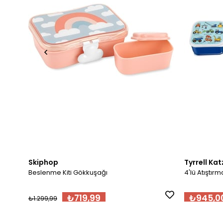
Skiphop
Tyrrell Kat
Beslenme Kiti Gökkuşağı
4'lü Atıştı
₺719,99
₺945,0
₺1.299,99