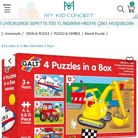
0
MENU
YELİKLERDE SEPETTE 100 TL İNDİRİM! HEDİYE ÇEKİ: HOŞGELDİN
Anasayfa
OYUN & PUZZLE
PUZZLE & YAPBOZ
Klasik Puzzle
4 Puzzles İn A Box Vehicles 3 Yaş+