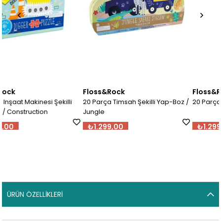
Floss&Rock
Floss&Rock
li
20 Parça Timsah Şekilli Yap-Boz /
20 Parça Yap-Boz / Fairy Tale
Jungle
₺1.299,00
₺1.299,00
ÜRÜN ÖZELLIKLERI