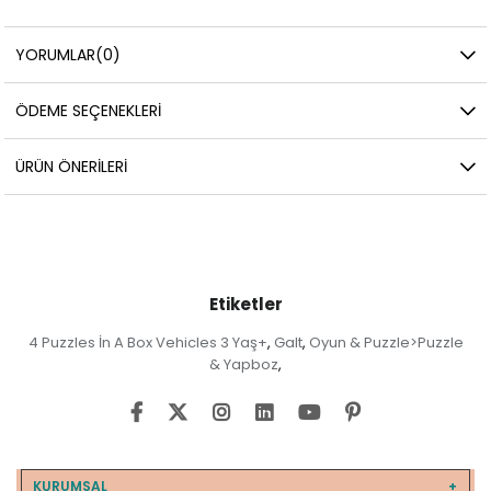
YORUMLAR
(0)
ÖDEME SEÇENEKLERI
ÜRÜN ÖNERILERI
Etiketler
4 Puzzles İn A Box Vehicles 3 Yaş+
Galt
Oyun & Puzzle>Puzzle
,
,
& Yapboz
,
KURUMSAL