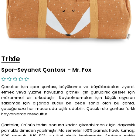
Trixie
Spor-Seyahat Çantası - Mr. Fox
Çocuklar için spor çantası, büyükanne ve büyükbabaları ziyaret
etmek veya yüzme havuzuna gitmek için günübirlik geziler için
mükemmel bir arkadaştır. Kaybolmamaları için küçük eşyaları
saklamak için dışarıda küçük bir cebe sahip olan bu çanta,
çocuğunuza her macerada eşlik edebilir. Çocuk rulo çantası farklı
hayvanlarda mevcuttur.
Çantalar, ürünün tadını sonuna kadar çıkarabilmeniz için dayanıklı
pamuklu dimiden yapılmıştır. Malzemeler 100% pamuk; havlu kumaş:
%90 pamuk, %10 PES; su itici akrilik kaplamadır. Sadece nokta