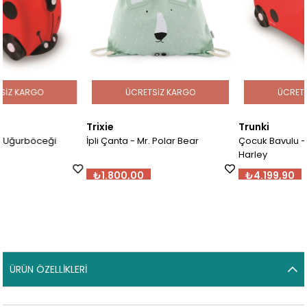
ÜCRETSIZ KARGO
ÜCRETSIZ KARGO
Trixie
Trunki
İpli Çanta - Mr. Polar Bear
Çocuk Bavulu - Uğurböceği
Harley
₺1.800,00
₺4.199,90
ÜRÜN ÖZELLIKLERI