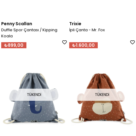
Penny Scallan
Trixie
Duffle Spor Çantası / Kipping
İpli Çanta - Mr. Fox
Koala
₺899,00
₺1.600,00
TÜKENDI
TÜKENDI