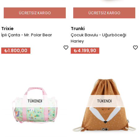
ÜCRETSIZ KARGO
ÜCRETSIZ KARGO
Trixie
Trunki
İpli Çanta - Mr. Polar Bear
Çocuk Bavulu - Uğurböceği
Harley
₺1.800,00
₺4.199,90
TÜKENDI
TÜKENDI