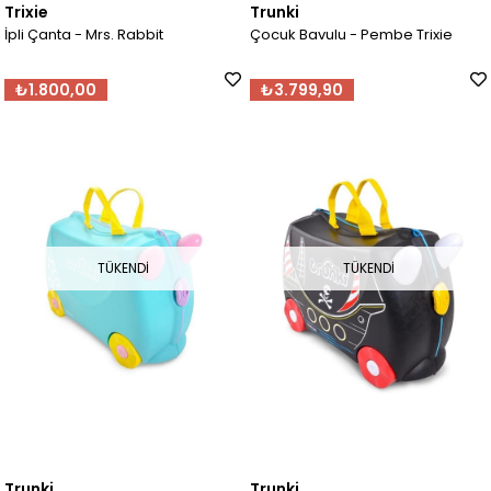
Trixie
Trunki
İpli Çanta - Mrs. Rabbit
Çocuk Bavulu - Pembe Trixie
₺1.800,00
₺3.799,90
TÜKENDI
TÜKENDI
Trunki
Trunki