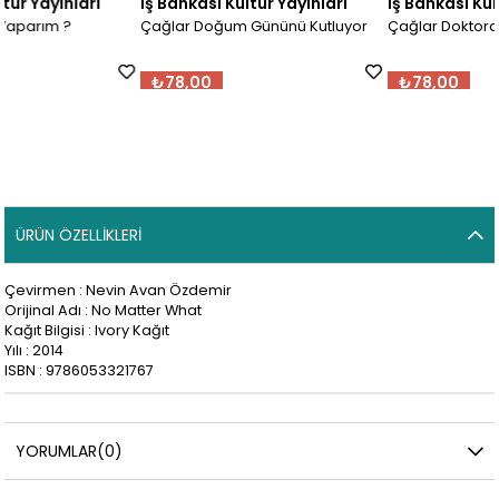
İş Bankası Kültür Yayınları
İş Bankası Kültür Yayınları
Çağlar Doğum Gününü Kutluyor
Çağlar Doktorda
₺78,00
₺78,00
ÜRÜN ÖZELLIKLERI
Çevirmen : Nevin Avan Özdemir
Orijinal Adı : No Matter What
Kağıt Bilgisi : Ivory Kağıt
Yılı : 2014
ISBN : 9786053321767
YORUMLAR
(0)