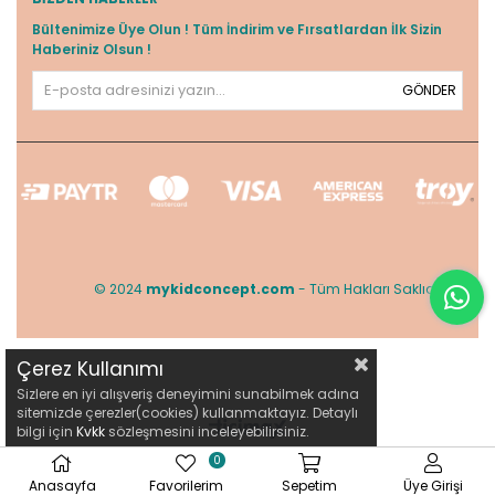
Bültenimize Üye Olun ! Tüm İndirim ve Fırsatlardan İlk Sizin
Haberiniz Olsun !
GÖNDER
© 2024
mykidconcept.com
- Tüm Hakları Saklıdır.
Çerez Kullanımı
Sizlere en iyi alışveriş deneyimini sunabilmek adına
sitemizde çerezler(cookies) kullanmaktayız. Detaylı
bilgi için
Kvkk
sözleşmesini inceleyebilirsiniz.
0
Anasayfa
Favorilerim
Sepetim
Üye Girişi