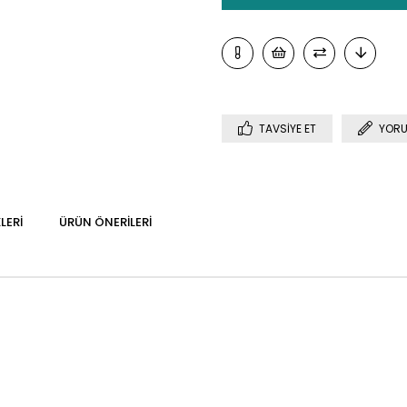
TAVSIYE ET
YORU
LERI
ÜRÜN ÖNERILERI