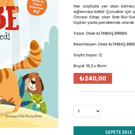
Her sayfada yer alan bilmece
eğlenceyi katla! Çocuklar için 
Öncesi Kitap olan Bak-Bul-Sob
toptan yada perakende olarak s
Yazar: Dilek ALTINBAŞ BİRBEN
Resimleyen: Dilek ALTINBAŞ BİR
Sayfa Sayısı: 12
Boyut: 16,3 x 18cm
₺240,00