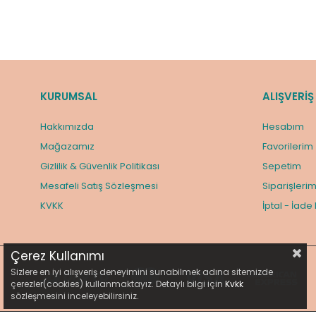
KURUMSAL
ALIŞVERİŞ
Hakkımızda
Hesabım
Mağazamız
Favorilerim
Gizlilik & Güvenlik Politikası
Sepetim
Mesafeli Satış Sözleşmesi
Siparişleri
KVKK
İptal - İade
Çerez Kullanımı
Sizlere en iyi alışveriş deneyimini sunabilmek adına sitemizde
çerezler(cookies) kullanmaktayız. Detaylı bilgi için
Kvkk
sözleşmesini inceleyebilirsiniz.