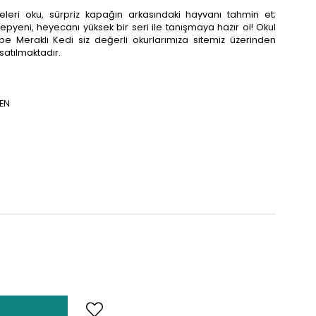
leri oku, sürpriz kapağın arkasındaki hayvanı tahmin et;
yepyeni, heyecanı yüksek bir seri ile tanışmaya hazır ol! Okul
e Meraklı Kedi siz değerli okurlarımıza sitemiz üzerinden
atılmaktadır.
BEN