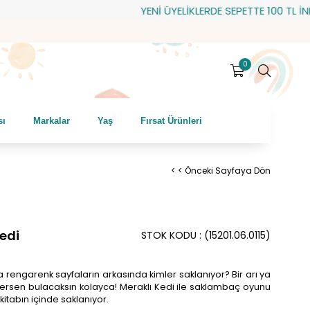
YENİ ÜYELİKLERDE SEPETTE 100 TL İNDİRİM!
0
sı
Markalar
Yaş
Fırsat Ürünleri
< < Önceki Sayfaya Dön
Kedi
STOK KODU
(15201.06.0115)
rengarenk sayfaların arkasında kimler saklanıyor? Bir arı ya
edersen bulacaksın kolayca! Meraklı Kedi ile saklambaç oyunu
kitabın içinde saklanıyor.