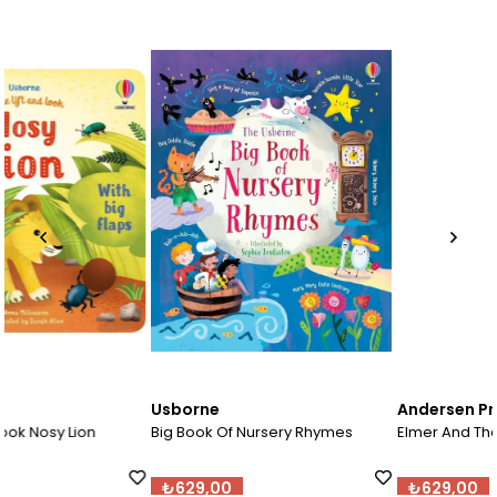
Usborne
Andersen Press
Big Book Of Nursery Rhymes
Elmer And The Race
₺629,00
₺629,00